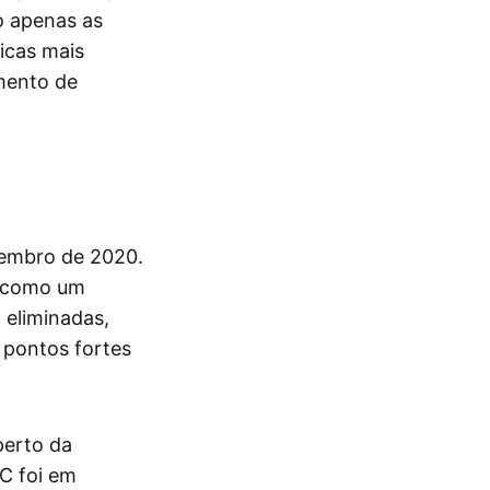
o apenas as
icas mais
mento de
zembro de 2020.
a como um
 eliminadas,
 pontos fortes
perto da
TC foi em