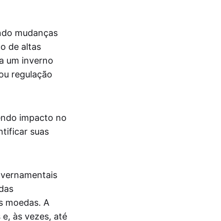
uindo mudanças
o de altas
 a um inverno
ou regulação
endo impacto no
tificar suas
overnamentais
edas
s moedas. A
e, às vezes, até