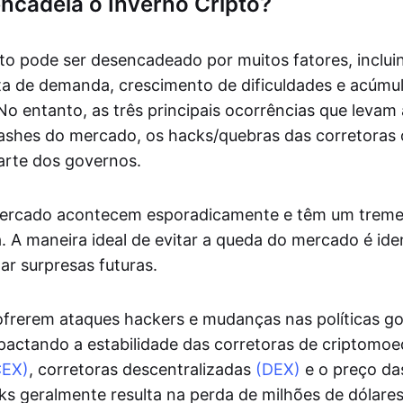
ncadeia o Inverno Cripto?
to pode ser desencadeado por muitos fatores, incl
alta de demanda, crescimento de dificuldades e acúmul
 No entanto, as três principais ocorrências que levam
rashes do mercado, os hacks/quebras das corretoras 
arte dos governos.
ercado acontecem esporadicamente e têm um trem
 A maneira ideal de evitar a queda do mercado é iden
ar surpresas futuras.
ofrerem ataques hackers e mudanças nas políticas g
actando a estabilidade das corretoras de criptomo
CEX)
, corretoras descentralizadas
(DEX)
e o preço da
ks geralmente resulta na perda de milhões de dólares 