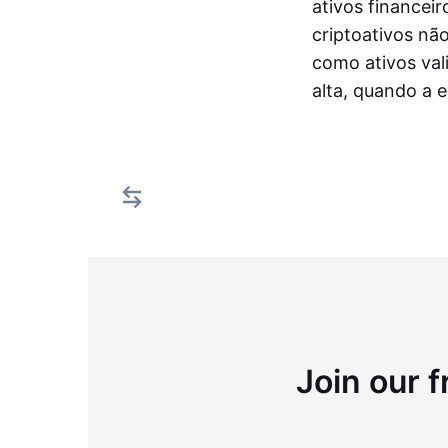
ativos financei
criptoativos nã
como ativos val
alta, quando a 
Join our f