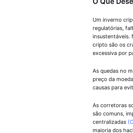
O Que Dese
Um inverno crip
regulatórias, f
insustentáveis.
cripto são os c
excessiva por p
As quedas no m
preço da moeda.
causas para evit
As corretoras s
são comuns, imp
centralizadas
(
maioria dos hac