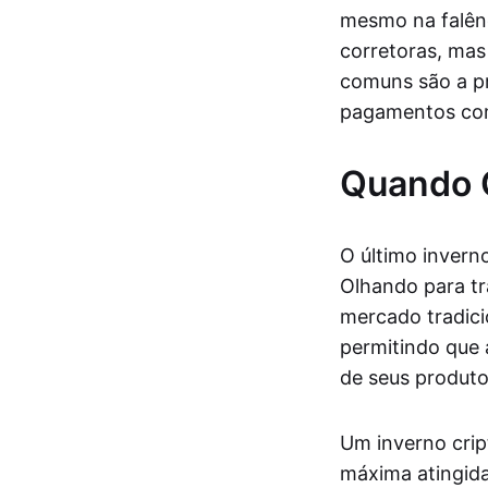
mesmo na falênc
corretoras, mas
comuns são a p
pagamentos com
Quando 
O último invern
Olhando para t
mercado tradici
permitindo que 
de seus produto
Um inverno cri
máxima atingida