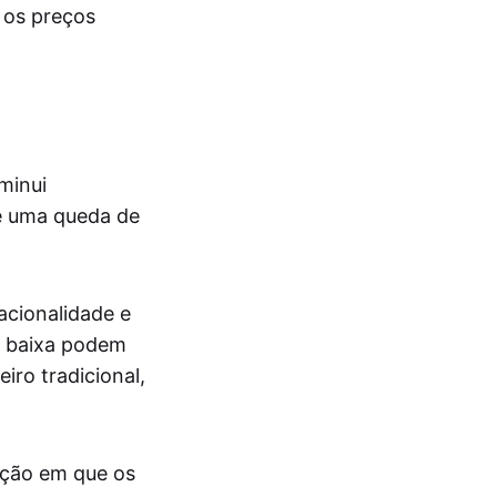
 os preços
minui
ue uma queda de
acionalidade e
e baixa podem
ro tradicional,
ação em que os