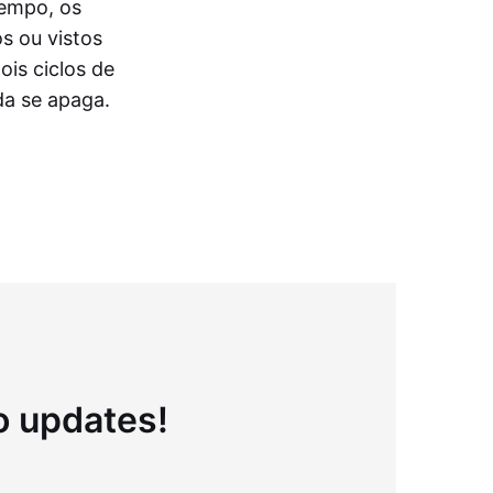
tempo, os
s ou vistos
ois ciclos de
da se apaga.
to updates!