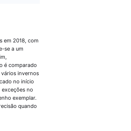
as em 2018, com
re-se a um
im,
rmo é comparado
vários invernos
ado no início
á exceções no
enho exemplar.
precisão quando