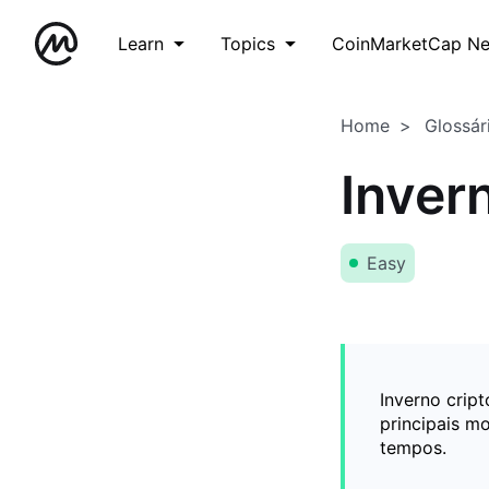
Learn
Topics
CoinMarketCap N
Home
Glossár
Inver
Easy
Inverno crip
principais m
tempos.