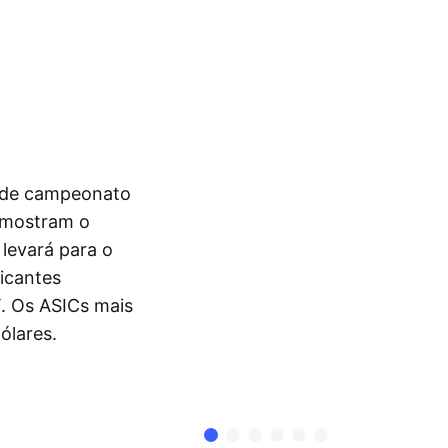
s de campeonato
 mostram o
 levará para o
ricantes
T. Os ASICs mais
ólares.