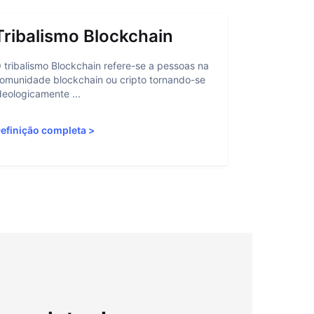
Tribalismo Blockchain
Abstra
 tribalismo Blockchain refere-se a pessoas na
A abstração 
omunidade blockchain ou cripto tornando-se
interação do
deologicamente ...
personalizan
efinição completa
>
Definição c