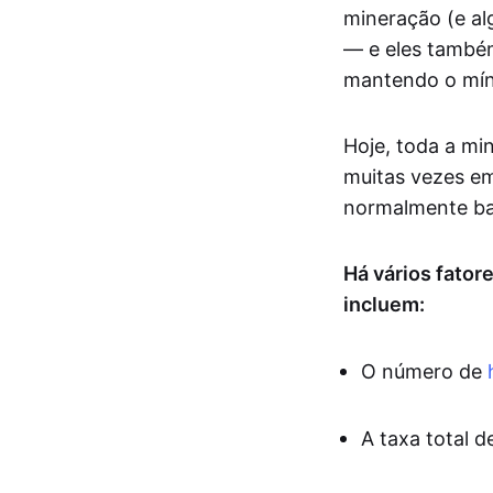
mineração (e al
— e eles també
mantendo o mín
Hoje, toda a mi
muitas vezes em
normalmente bas
Há vários fator
incluem:
O número de
A taxa total 