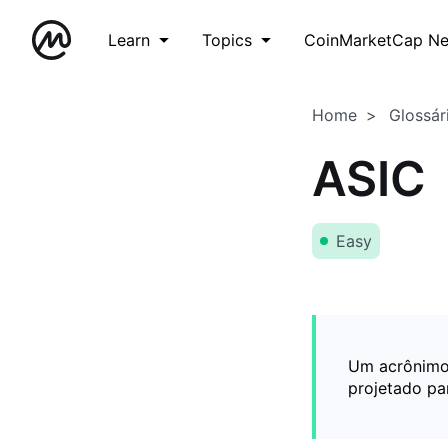
Learn
Topics
CoinMarketCap N
Home
Glossár
ASIC
Easy
Um acrônimo 
projetado pa