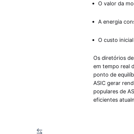
O valor da m
A energia con
O custo inicia
Os diretórios d
em tempo real 
ponto de equilí
ASIC gerar rend
populares de AS
eficientes atua