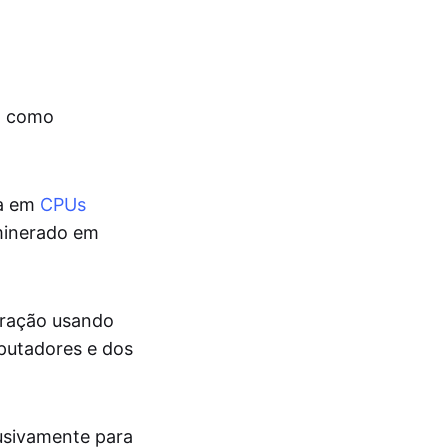
do como
da em
CPUs
 minerado em
eração usando
mputadores e dos
lusivamente para