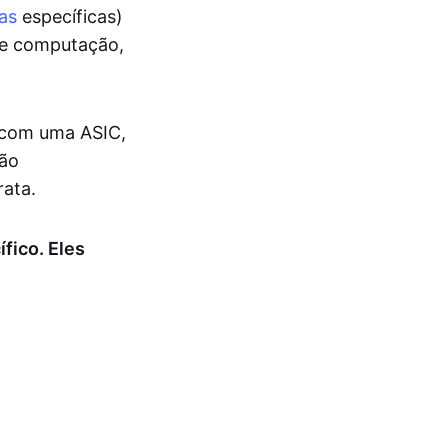
as
específicas)
de computação,
a com uma ASIC,
são
rata.
fico. Eles