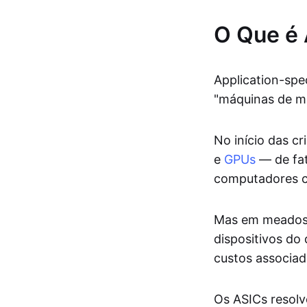
O Que é
Application-spe
"máquinas de mi
No início das c
e
GPUs
— de fat
computadores c
Mas em meados 
dispositivos do
custos associa
Os ASICs resolv