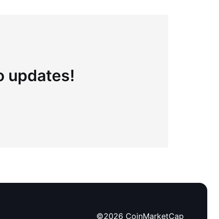
to updates!
©
2026
CoinMarketCap