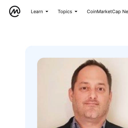
Learn
Topics
CoinMarketCap N