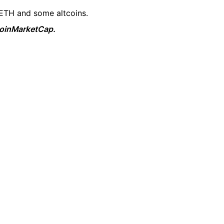
 ETH and some altcoins.
 CoinMarketCap.