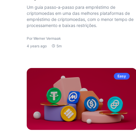
Um guia passo-a-passo para empréstimo de
criptomoedas em uma das melhores plataformas de
empréstimo de criptomoedas, com o menor tempo de
processamento e baixas restrições.
Por Werner Vermaak
4 years ago
5m
Easy