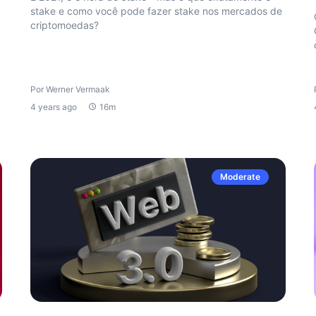
stake e como você pode fazer stake nos mercados de
criptomoedas?
Por Werner Vermaak
4 years ago
16m
Moderate