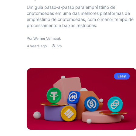
Um guia passo-a-passo para empréstimo de
criptomoedas em uma das melhores plataformas de
empréstimo de criptomoedas, com o menor tempo de
processamento e baixas restrições.
Por Werner Vermaak
4 years ago
5m
Easy