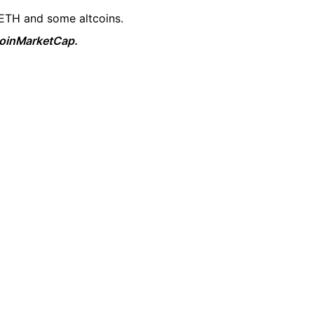
 ETH and some altcoins.
 CoinMarketCap.