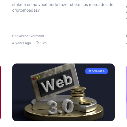
stake e como você pode fazer stake nos mercados de
criptomoedas?
Por Werner Vermaak
4 years ago
16m
Moderate