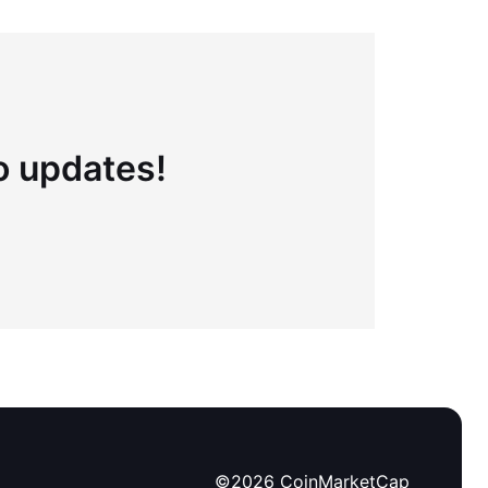
to updates!
©
2026
CoinMarketCap