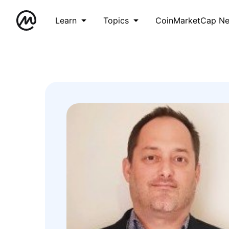
Learn
Topics
CoinMarketCap N