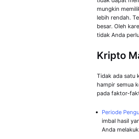
tidak dapat mem
mungkin memiliki
lebih rendah. T
besar. Oleh kar
tidak Anda perlu
Kripto M
Tidak ada satu k
hampir semua ko
pada faktor-fakt
Periode Peng
imbal hasil y
Anda melakuk