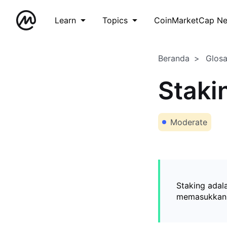
Learn
Topics
CoinMarketCap N
Beranda
Glos
Staki
Moderate
Staking adal
memasukkan t