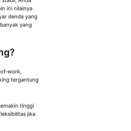
 stabil, Anda
n ini nilainya
ayar denda yang
sebanyak yang
ing?
-of-work,
king tergantung
emakin tinggi
sibilitas jika