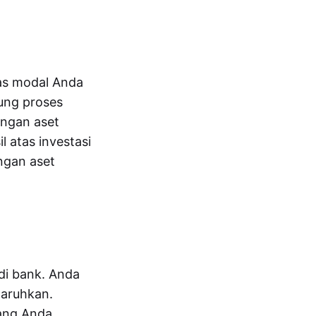
as modal Anda
ung proses
engan aset
 atas investasi
ngan aset
di bank. Anda
taruhkan.
ang Anda