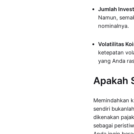
Jumlah Invest
Namun, semaki
nominalnya.
Volatilitas Koi
ketepatan vola
yang Anda ras
Apakah S
Memindahkan ko
sendiri bukanla
dikenakan pajak
sebagai peristi
Anda ingin ber