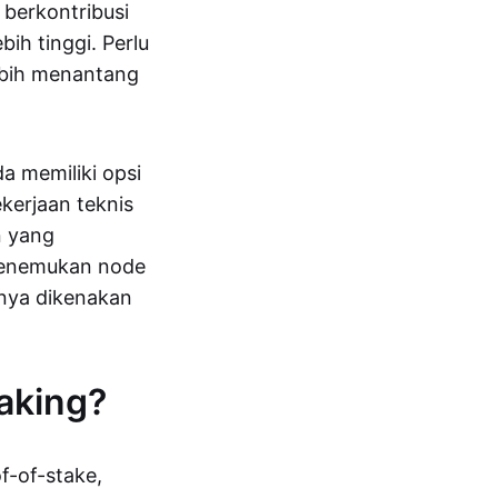
berkontribusi
ih tinggi. Perlu
lebih menantang
da memiliki opsi
kerjaan teknis
n yang
 menemukan node
lnya dikenakan
aking?
f-of-stake,