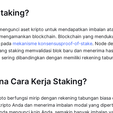
Staking?
 mengunci aset kripto untuk mendapatkan imbalan at
mengamankan blockchain. Blockchain yang menduk
n pada
mekanisme konsensus
proof-of-stake
. Node d
ang staking memvalidasi blok baru dan menerima hasil
 sering dibandingkan dengan memiliki rekening tabu
a Cara Kerja Staking?
ipto berfungsi mirip dengan rekening tabungan biasa 
kripto Anda dan menerima imbalan modal yang diper
nda mengunci koin Anda, semakin banyak imbalan y