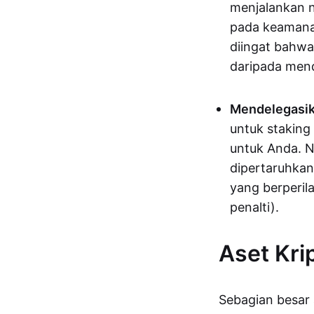
menjalankan n
pada keamanan
diingat bahwa
daripada mend
Mendelegasik
untuk staking
untuk Anda. N
dipertaruhkan
yang berperil
penalti).
Aset Kri
Sebagian besar 