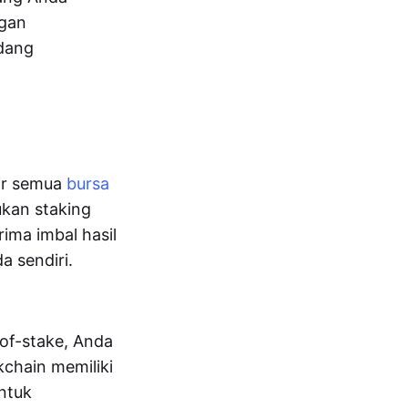
ngan
edang
pir semua
bursa
kan staking
ma imbal hasil
a sendiri.
of-stake, Anda
kchain memiliki
untuk