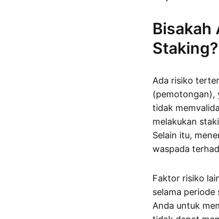
Bisakah 
Staking?
Ada risiko terte
(pemotongan), y
tidak memvalidas
melakukan staki
Selain itu, men
waspada terhada
Faktor risiko l
selama periode 
Anda untuk memi