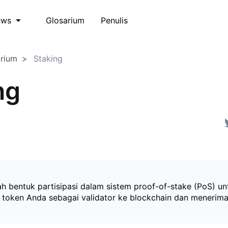
Glosarium
Penulis
ews
arium
Staking
ng
ah bentuk partisipasi dalam sistem proof-of-stake (PoS) un
oken Anda sebagai validator ke blockchain dan menerima