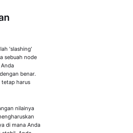
an
ah 'slashing'
ka sebuah node
a Anda
 dengan benar.
 tetap harus
angan nilainya
 mengharuskan
nya di mana Anda