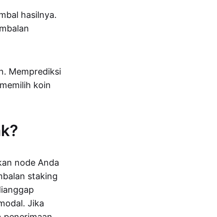
mbal hasilnya.
imbalan
in. Memprediksi
 memilih koin
ak?
kan node Anda
mbalan staking
 dianggap
modal. Jika
n penerimaan