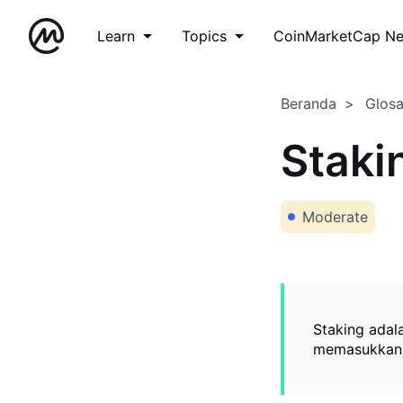
Learn
Topics
CoinMarketCap N
Beranda
Glos
Staki
Moderate
Staking adal
memasukkan t