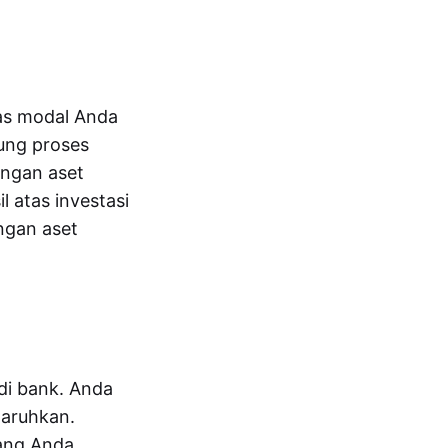
as modal Anda
ung proses
engan aset
 atas investasi
ngan aset
di bank. Anda
taruhkan.
ang Anda