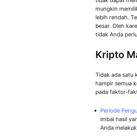
tidak dapat mem
mungkin memiliki
lebih rendah. T
besar. Oleh kar
tidak Anda perlu
Kripto M
Tidak ada satu k
hampir semua ko
pada faktor-fakt
Periode Peng
imbal hasil y
Anda melakuk