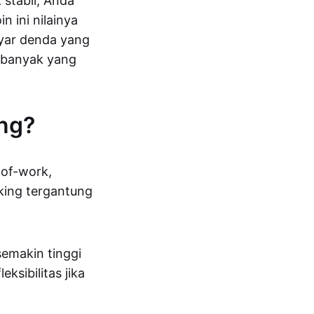
 stabil, Anda
n ini nilainya
ayar denda yang
sebanyak yang
ing?
-of-work,
king tergantung
emakin tinggi
sibilitas jika