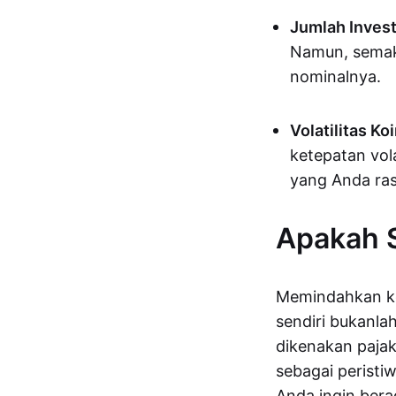
Jumlah Invest
Namun, semaki
nominalnya.
Volatilitas Koi
ketepatan vola
yang Anda ras
Apakah S
Memindahkan ko
sendiri bukanla
dikenakan pajak
sebagai peristi
Anda ingin ber