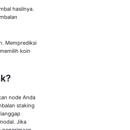
mbal hasilnya.
imbalan
in. Memprediksi
 memilih koin
ak?
kan node Anda
mbalan staking
 dianggap
modal. Jika
n penerimaan