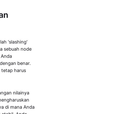
an
ah 'slashing'
ka sebuah node
a Anda
 dengan benar.
 tetap harus
angan nilainya
 mengharuskan
nya di mana Anda