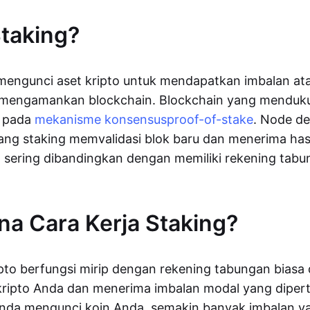
Staking?
 mengunci aset kripto untuk mendapatkan imbalan at
mengamankan blockchain. Blockchain yang menduk
n pada
mekanisme konsensus
proof-of-stake
. Node d
ang staking memvalidasi blok baru dan menerima hasil
 sering dibandingkan dengan memiliki rekening tabu
a Cara Kerja Staking?
ipto berfungsi mirip dengan rekening tabungan biasa 
kripto Anda dan menerima imbalan modal yang diper
nda mengunci koin Anda, semakin banyak imbalan y