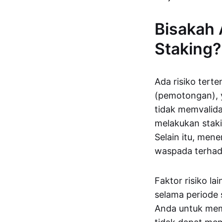
Bisakah 
Staking?
Ada risiko terte
(pemotongan), y
tidak memvalidas
melakukan staki
Selain itu, men
waspada terhada
Faktor risiko l
selama periode 
Anda untuk memi