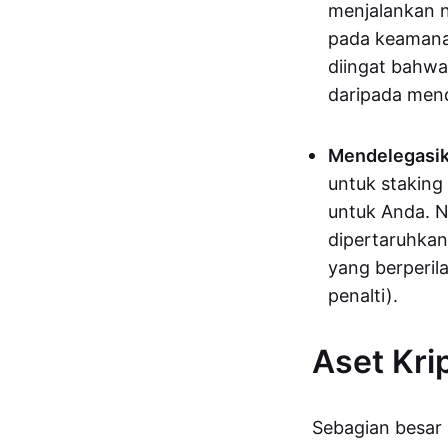
menjalankan n
pada keamanan
diingat bahwa
daripada mend
Mendelegasik
untuk staking
untuk Anda. N
dipertaruhkan
yang berperil
penalti).
Aset Kri
Sebagian besar 