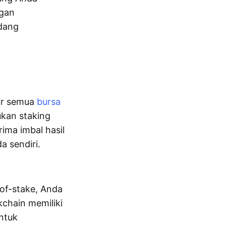
ngan
edang
pir semua
bursa
kan staking
ma imbal hasil
a sendiri.
of-stake, Anda
kchain memiliki
untuk