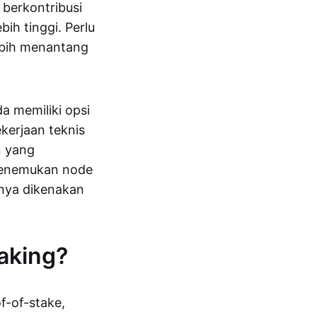
berkontribusi
ih tinggi. Perlu
lebih menantang
da memiliki opsi
kerjaan teknis
n yang
 menemukan node
lnya dikenakan
aking?
f-of-stake,