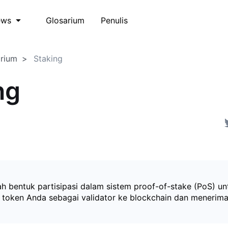
Glosarium
Penulis
ews
arium
Staking
ng
ah bentuk partisipasi dalam sistem proof-of-stake (PoS) un
oken Anda sebagai validator ke blockchain dan menerima