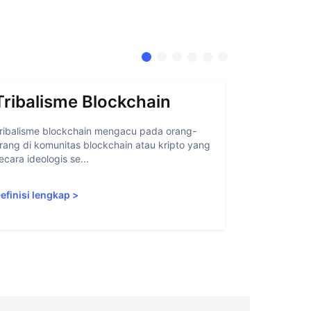
Tribalisme Blockchain
Abstra
ribalisme blockchain mengacu pada orang-
Abstraksi ak
rang di komunitas blockchain atau kripto yang
memudahkan 
ecara ideologis se...
blockchain 
efinisi lengkap
>
Definisi len