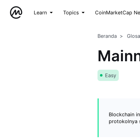
Learn
Topics
CoinMarketCap N
Beranda
Glos
Mainn
Easy
Blockchain i
protokolnya s