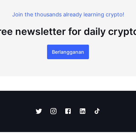
Join the thousands already learning crypto!
ree newsletter for daily cryp
Berlangganan