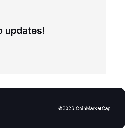
to updates!
©
2026
CoinMarketCap