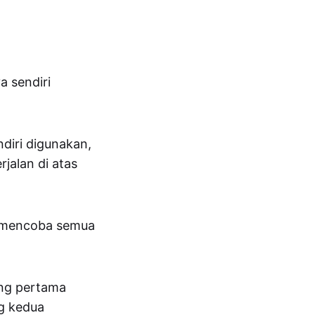
 sendiri
ndiri digunakan,
jalan di atas
 mencoba semua
ang pertama
g kedua