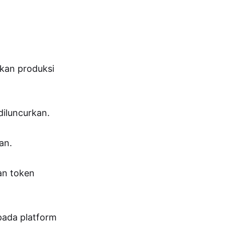
kan produksi
diluncurkan.
an.
an token
pada platform