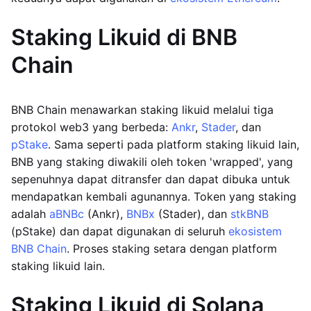
Staking Likuid di BNB
Chain
BNB Chain menawarkan staking likuid melalui tiga
protokol web3 yang berbeda:
Ankr
,
Stader
, dan
pStake
. Sama seperti pada platform staking likuid lain,
BNB yang staking diwakili oleh token 'wrapped', yang
sepenuhnya dapat ditransfer dan dapat dibuka untuk
mendapatkan kembali agunannya. Token yang staking
adalah
aBNBc
(Ankr),
BNBx
(Stader), dan
stkBNB
(pStake) dan dapat digunakan di seluruh
ekosistem
BNB Chain
. Proses staking setara dengan platform
staking likuid lain.
Staking Likuid di Solana