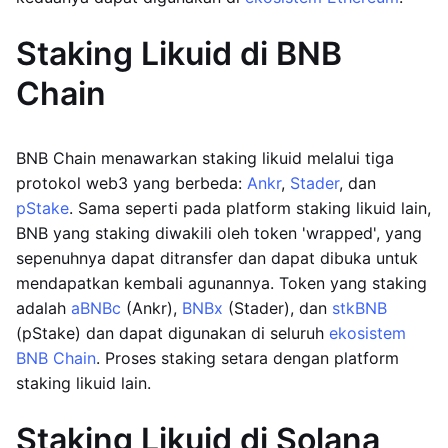
Staking Likuid di BNB
Chain
BNB Chain menawarkan staking likuid melalui tiga
protokol web3 yang berbeda:
Ankr
,
Stader
, dan
pStake
. Sama seperti pada platform staking likuid lain,
BNB yang staking diwakili oleh token 'wrapped', yang
sepenuhnya dapat ditransfer dan dapat dibuka untuk
mendapatkan kembali agunannya. Token yang staking
adalah
aBNBc
(Ankr),
BNBx
(Stader), dan
stkBNB
(pStake) dan dapat digunakan di seluruh
ekosistem
BNB Chain
. Proses staking setara dengan platform
staking likuid lain.
Staking Likuid di Solana