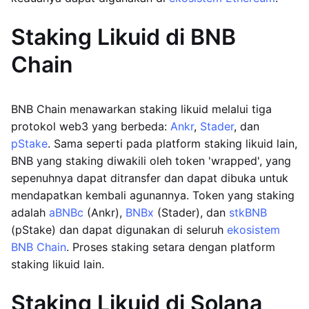
Staking Likuid di BNB
Chain
BNB Chain menawarkan staking likuid melalui tiga
protokol web3 yang berbeda:
Ankr
,
Stader
, dan
pStake
. Sama seperti pada platform staking likuid lain,
BNB yang staking diwakili oleh token 'wrapped', yang
sepenuhnya dapat ditransfer dan dapat dibuka untuk
mendapatkan kembali agunannya. Token yang staking
adalah
aBNBc
(Ankr),
BNBx
(Stader), dan
stkBNB
(pStake) dan dapat digunakan di seluruh
ekosistem
BNB Chain
. Proses staking setara dengan platform
staking likuid lain.
Staking Likuid di Solana