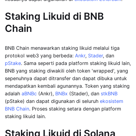
Staking Likuid di BNB
Chain
BNB Chain menawarkan staking likuid melalui tiga
protokol web3 yang berbeda:
Ankr
,
Stader
, dan
pStake
. Sama seperti pada platform staking likuid lain,
BNB yang staking diwakili oleh token 'wrapped', yang
sepenuhnya dapat ditransfer dan dapat dibuka untuk
mendapatkan kembali agunannya. Token yang staking
adalah
aBNBc
(Ankr),
BNBx
(Stader), dan
stkBNB
(pStake) dan dapat digunakan di seluruh
ekosistem
BNB Chain
. Proses staking setara dengan platform
staking likuid lain.
Staking Likuid di Solana