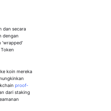
n dan secara
an dengan
 'wrapped'
 Token
ake koin mereka
emungkinkan
ckchain
proof-
 dari staking
 keamanan