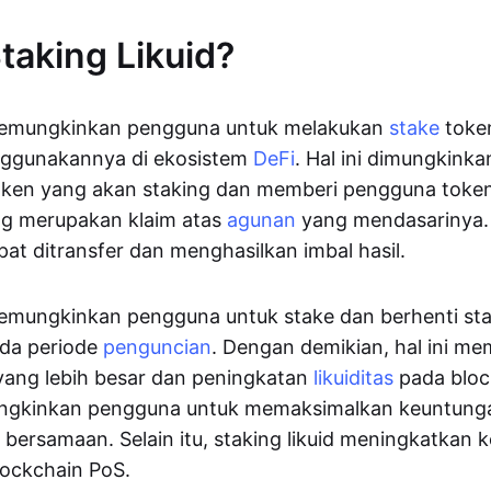
Staking Likuid?
 memungkinkan pengguna untuk melakukan
stake
toke
ggunakannya di ekosistem
DeFi
. Hal ini dimungkink
en yang akan staking dan memberi pengguna token
ng merupakan klaim atas
agunan
yang mendasarinya.
pat ditransfer dan menghasilkan imbal hasil.
memungkinkan pengguna untuk stake dan berhenti st
ada periode
penguncian
. Dengan demikian, hal ini m
ang lebih besar dan peningkatan
likuiditas
pada blo
ngkinkan pengguna untuk memaksimalkan keuntungan
 bersamaan. Selain itu, staking likuid meningkatkan
lockchain PoS.