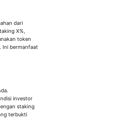
bahan dari
taking X%,
unakan token
. Ini bermanfaat
nda.
ndisi investor
Dengan staking
ng terbukti