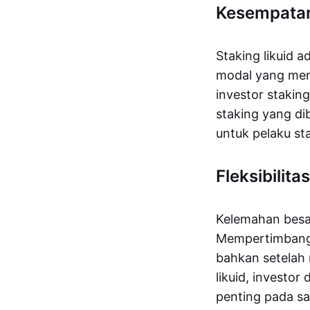
Kesempatan
Staking likuid 
modal yang meng
investor staki
staking yang di
untuk pelaku sta
Fleksibilitas
Kelemahan besar
Mempertimbangka
bahkan setelah
likuid, investo
penting pada saa