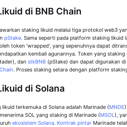
Likuid di BNB Chain
arkan staking likuid melalui tiga protokol web3 ya
an
pStake
. Sama seperti pada platform staking likuid 
i oleh token 'wrapped', yang sepenuhnya dapat ditran
endapatkan kembali agunannya. Token yang staking
tader), dan
stkBNB
(pStake) dan dapat digunakan di 
Chain
. Proses staking setara dengan platform staking 
Likuid di Solana
g likuid terkemuka di Solana adalah Marinade (
MNDE
)
menerima SOL yang staking di Marinade (
MSOL
), ya
luruh
ekosistem Solana
.
Kontrak pintar
Marinade telah