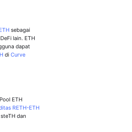
tETH
sebagai
 DeFi lain. ETH
ngguna dapat
TH
di
Curve
 Pool ETH
iditas RETH-ETH
. steTH dan