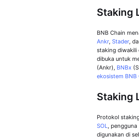
Staking 
BNB Chain menaw
Ankr
,
Stader
, d
staking diwakil
dibuka untuk m
(Ankr),
BNBx
(S
ekosistem BNB 
Staking 
Protokol stakin
SOL
, pengguna 
digunakan di se