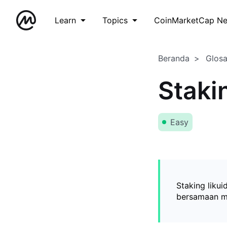
Learn
Topics
CoinMarketCap N
Beranda
Glos
Staki
Easy
Staking liku
bersamaan m