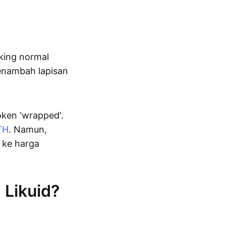
aking normal
menambah lapisan
token 'wrapped'.
TH
. Namun,
 ke harga
 Likuid?