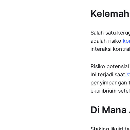
Kelemaha
Salah satu kerug
adalah risiko
ko
interaksi kontra
Risiko potensial
Ini terjadi saat
s
penyimpangan t
ekuilibrium sete
Di Mana 
Staking likuid t