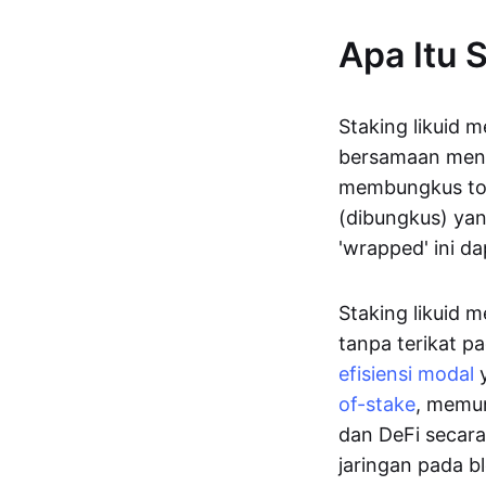
Apa Itu 
Staking likuid
bersamaan men
membungkus tok
(dibungkus) ya
'wrapped' ini da
Staking likuid 
tanpa terikat p
efisiensi modal
y
of-stake
, memu
dan DeFi secara
jaringan pada b