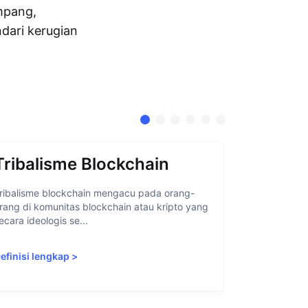
impang,
dari kerugian
Tribalisme Blockchain
Abstra
ribalisme blockchain mengacu pada orang-
Abstraksi ak
rang di komunitas blockchain atau kripto yang
memudahkan 
ecara ideologis se...
blockchain 
efinisi lengkap
>
Definisi len