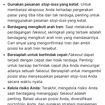
Gunakan pesanan
stop-loss
yang ketat:
Untuk
membatasi eksposur Anda terhadap pergerakan
pasar yang tiba-tiba dan tak terduga, penting untuk
menggunakan pesanan
stop-loss
yang ketat.
Berdagang mengikuti arah tren:
Saat melakukan
perdagangan
fakeout
, seringkali yang terbaik adalah
berdagang mengikuti arah tren yang mendasarinya.
Cari sinyal yang mengonfirmasi tren dan ambil
posisi ke arah tren tersebut.
Bersiaplah untuk bertindak cepat:
Fakeout
dapat
terjadi dengan cepat dan tidak terduga. Penting
untuk bersiap bertindak cepat jika Anda mencurigai
adanya sebuah
fakeout
. Bersiaplah untuk mengambil
posisi atau menyesuaikan pesanan
stop-loss
Anda
secara waktu nyata.
Kelola risiko Anda:
Terakhir, mengelola risiko Anda
saat berdagang menanggapi
fakeout
adalah
penting. Batasi ukuran posisi Anda, diversifikasi
portofolio Anda, dan gunakan strategi manajemen