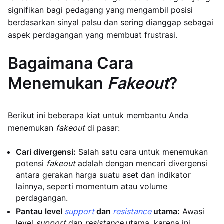
signifikan bagi pedagang yang mengambil posisi
berdasarkan sinyal palsu dan sering dianggap sebagai
aspek perdagangan yang membuat frustrasi.
Bagaimana Cara
Menemukan
Fakeout
?
Berikut ini beberapa kiat untuk membantu Anda
menemukan
fakeout
di pasar:
Cari divergensi:
Salah satu cara untuk menemukan
potensi
fakeout
adalah dengan mencari divergensi
antara gerakan harga suatu aset dan indikator
lainnya, seperti momentum atau volume
perdagangan.
Pantau level
support
dan
resistance
utama:
Awasi
level
support
dan
resistance
utama, karena ini