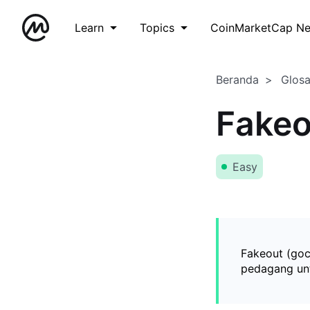
Learn
Topics
CoinMarketCap N
Beranda
Glos
Fakeo
Easy
Fakeout (goc
pedagang unt