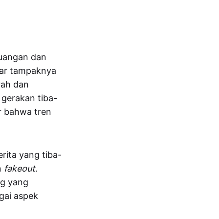
euangan dan
sar tampaknya
rah dan
gerakan tiba-
r bahwa tren
rita yang tiba-
n
fakeout
.
ng yang
gai aspek