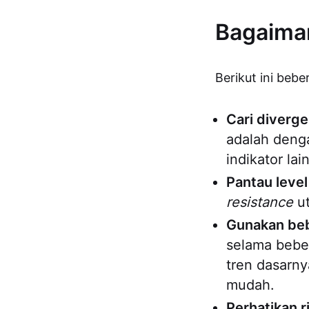
Bagaima
Berikut ini be
Cari diverge
adalah denga
indikator l
Pantau leve
resistance
ut
Gunakan beb
selama bebe
tren dasarn
mudah.
Perhatikan r