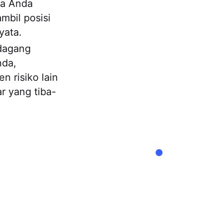
ka Anda
mbil posisi
yata.
rdagang
nda,
n risiko lain
r yang tiba-