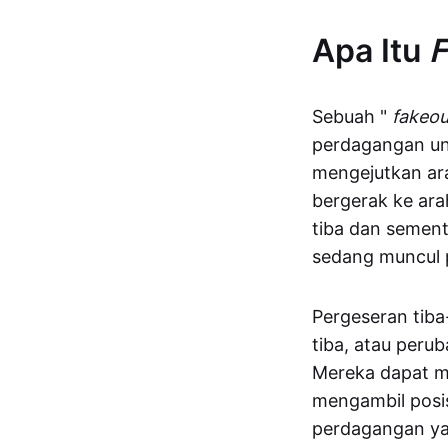
Apa Itu
F
Sebuah "
fakeou
perdagangan un
mengejutkan ara
bergerak ke ara
tiba dan sement
sedang muncul 
Pergeseran tiba-
tiba, atau peru
Mereka dapat m
mengambil posis
perdagangan ya