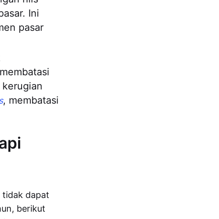
asar. Ini
men pasar
k
 membatasi
 kerugian
, membatasi
s
api
 tidak dapat
un, berikut