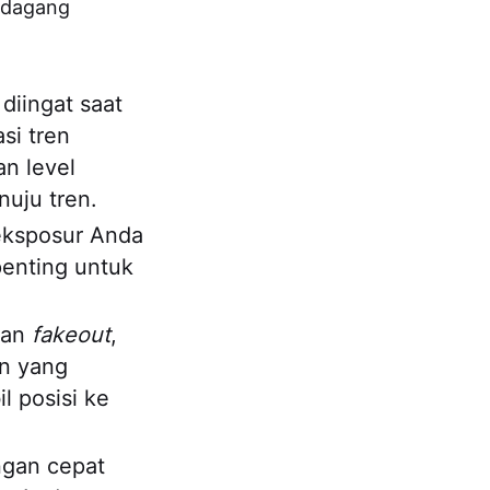
erdagang
diingat saat
si tren
n level
nuju tren.
ksposur Anda
penting untuk
gan
fakeout
,
en yang
l posisi ke
ngan cepat