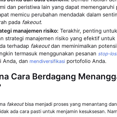
mi dan peristiwa lain yang dapat memengaruhi p
apat memicu perubahan mendadak dalam senti
rah pada
fakeout
.
ategi manajemen risiko:
Terakhir, penting untu
 strategi manajemen risiko yang efektif untuk
da terhadap
fakeout
dan meminimalkan potensi
ungkin termasuk menggunakan pesanan
stop-los
si Anda, dan
portofolio Anda.
mendiversifikasi
na Cara Berdagang Menangg
?
ama
fakeout
bisa menjadi proses yang menantang dan
 tidak ada cara pasti untuk menjamin kesuksesan. Nam