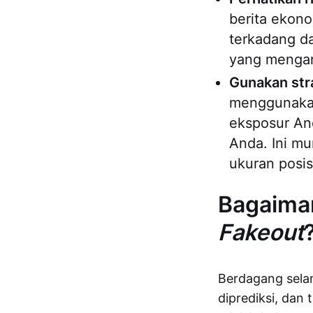
berita ekono
terkadang d
yang menga
Gunakan str
menggunakan
eksposur An
Anda. Ini m
ukuran posi
Bagaima
Fakeout
Berdagang sel
diprediksi, dan