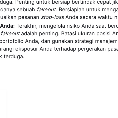
rduga. Penting untuk bersiap bertindak cepat ji
adanya sebuah
fakeout
. Bersiaplah untuk menga
suaikan pesanan
stop-loss
Anda secara waktu n
o Anda:
Terakhir, mengelola risiko Anda saat be
i
fakeout
adalah penting. Batasi ukuran posisi A
i portofolio Anda, dan gunakan strategi manajeme
rangi eksposur Anda terhadap pergerakan pasa
ak terduga.