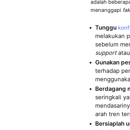
adalah beberap
menanggapi
fa
Tunggu
konf
melakukan 
sebelum men
support
ata
Gunakan pe
terhadap per
menggunaka
Berdagang m
seringkali y
mendasarinya
arah tren te
Bersiaplah u