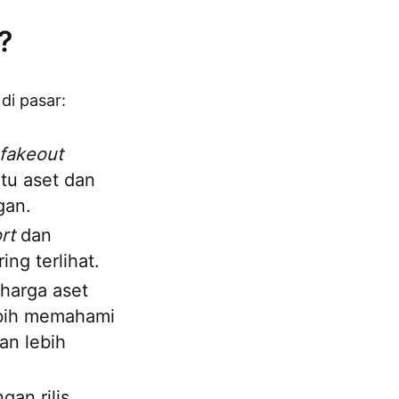
?
di pasar:
fakeout
tu aset dan
gan.
rt
dan
ing terlihat.
harga aset
ebih memahami
n lebih
gan rilis