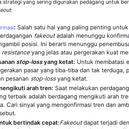
a strategi yang sering digunakan pedagang untuk b
keout
:
:
Salah satu hal yang paling penting untuk 
irmasi
perdagangan
fakeout
adalah menunggu konfirma
gambil posisi. Ini berarti menunggu penembusa
u
resistance
yang jelas atau pergerakan kuat me
sanan
stop-loss
yang ketat:
Untuk membatasi e
gerakan pasar yang tiba-tiba dan tak terduga, 
n pesanan
stop-loss
yang ketat.
engikuti arah tren:
Saat melakukan perdagan
ang terbaik adalah berdagang mengikuti arah tr
. Cari sinyal yang mengonfirmasi tren dan ambi
rsebut.
ntuk bertindak cepat:
Fakeout
dapat terjadi de