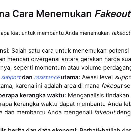
na Cara Menemukan
Fakeout
berapa kiat untuk membantu Anda menemukan
fakeout
nsi:
Salah satu cara untuk menemukan potensi
n mencari divergensi antara gerakan harga sua
ainnya, seperti momentum atau volume perdagan
l
dan
utama:
Awasi level
suppo
support
resistance
ama, karena ini adalah area di mana
fakeout
ser
erapa kerangka waktu:
Menganalisis tindakan 
rapa kerangka waktu dapat membantu Anda l
ya dan membantu Anda mengenali
fakeout
denga
ilis berita dan data ekonomi:
Berhati-hatilah den