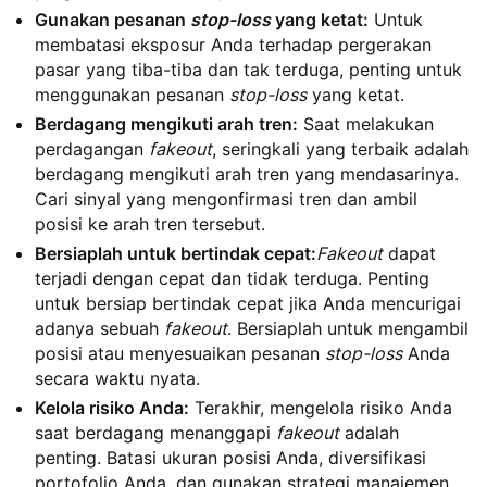
Gunakan pesanan
stop-loss
yang ketat:
Untuk
membatasi eksposur Anda terhadap pergerakan
pasar yang tiba-tiba dan tak terduga, penting untuk
menggunakan pesanan
stop-loss
yang ketat.
Berdagang mengikuti arah tren:
Saat melakukan
perdagangan
fakeout
, seringkali yang terbaik adalah
berdagang mengikuti arah tren yang mendasarinya.
Cari sinyal yang mengonfirmasi tren dan ambil
posisi ke arah tren tersebut.
Bersiaplah untuk bertindak cepat:
Fakeout
dapat
terjadi dengan cepat dan tidak terduga. Penting
untuk bersiap bertindak cepat jika Anda mencurigai
adanya sebuah
fakeout
. Bersiaplah untuk mengambil
posisi atau menyesuaikan pesanan
stop-loss
Anda
secara waktu nyata.
Kelola risiko Anda:
Terakhir, mengelola risiko Anda
saat berdagang menanggapi
fakeout
adalah
penting. Batasi ukuran posisi Anda, diversifikasi
portofolio Anda, dan gunakan strategi manajemen