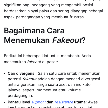
signifikan bagi pedagang yang mengambil posisi
berdasarkan sinyal palsu dan sering dianggap sebagai
aspek perdagangan yang membuat frustrasi.
Bagaimana Cara
Menemukan
Fakeout
?
Berikut ini beberapa kiat untuk membantu Anda
menemukan
fakeout
di pasar:
Cari divergensi:
Salah satu cara untuk menemukan
potensi
fakeout
adalah dengan mencari divergensi
antara gerakan harga suatu aset dan indikator
lainnya, seperti momentum atau volume
perdagangan.
Pantau level
support
dan
resistance
utama:
Awasi
level
support
dan
resistance
utama, karena ini