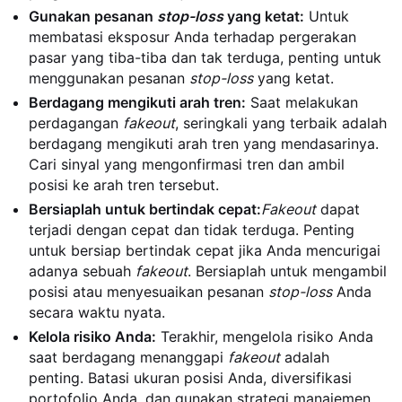
Gunakan pesanan
stop-loss
yang ketat:
Untuk
membatasi eksposur Anda terhadap pergerakan
pasar yang tiba-tiba dan tak terduga, penting untuk
menggunakan pesanan
stop-loss
yang ketat.
Berdagang mengikuti arah tren:
Saat melakukan
perdagangan
fakeout
, seringkali yang terbaik adalah
berdagang mengikuti arah tren yang mendasarinya.
Cari sinyal yang mengonfirmasi tren dan ambil
posisi ke arah tren tersebut.
Bersiaplah untuk bertindak cepat:
Fakeout
dapat
terjadi dengan cepat dan tidak terduga. Penting
untuk bersiap bertindak cepat jika Anda mencurigai
adanya sebuah
fakeout
. Bersiaplah untuk mengambil
posisi atau menyesuaikan pesanan
stop-loss
Anda
secara waktu nyata.
Kelola risiko Anda:
Terakhir, mengelola risiko Anda
saat berdagang menanggapi
fakeout
adalah
penting. Batasi ukuran posisi Anda, diversifikasi
portofolio Anda, dan gunakan strategi manajemen