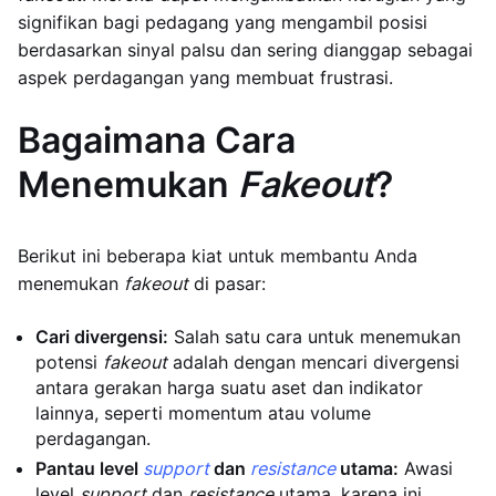
signifikan bagi pedagang yang mengambil posisi
berdasarkan sinyal palsu dan sering dianggap sebagai
aspek perdagangan yang membuat frustrasi.
Bagaimana Cara
Menemukan
Fakeout
?
Berikut ini beberapa kiat untuk membantu Anda
menemukan
fakeout
di pasar:
Cari divergensi:
Salah satu cara untuk menemukan
potensi
fakeout
adalah dengan mencari divergensi
antara gerakan harga suatu aset dan indikator
lainnya, seperti momentum atau volume
perdagangan.
Pantau level
support
dan
resistance
utama:
Awasi
level
support
dan
resistance
utama, karena ini