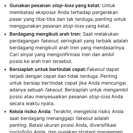
Gunakan pesanan
stop-loss
yang ketat:
Untuk
membatasi eksposur Anda terhadap pergerakan
pasar yang tiba-tiba dan tak terduga, penting untuk
menggunakan pesanan
stop-loss
yang ketat.
Berdagang mengikuti arah tren:
Saat melakukan
perdagangan
fakeout
, seringkali yang terbaik adalah
berdagang mengikuti arah tren yang mendasarinya.
Cari sinyal yang mengonfirmasi tren dan ambil
posisi ke arah tren tersebut.
Bersiaplah untuk bertindak cepat:
Fakeout
dapat
terjadi dengan cepat dan tidak terduga. Penting
untuk bersiap bertindak cepat jika Anda mencurigai
adanya sebuah
fakeout
. Bersiaplah untuk mengambil
posisi atau menyesuaikan pesanan
stop-loss
Anda
secara waktu nyata.
Kelola risiko Anda:
Terakhir, mengelola risiko Anda
saat berdagang menanggapi
fakeout
adalah
penting. Batasi ukuran posisi Anda, diversifikasi
portofolio Anda, dan gunakan strategi manajemen