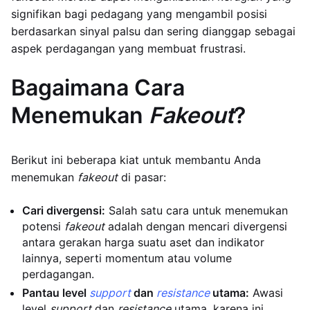
signifikan bagi pedagang yang mengambil posisi
berdasarkan sinyal palsu dan sering dianggap sebagai
aspek perdagangan yang membuat frustrasi.
Bagaimana Cara
Menemukan
Fakeout
?
Berikut ini beberapa kiat untuk membantu Anda
menemukan
fakeout
di pasar:
Cari divergensi:
Salah satu cara untuk menemukan
potensi
fakeout
adalah dengan mencari divergensi
antara gerakan harga suatu aset dan indikator
lainnya, seperti momentum atau volume
perdagangan.
Pantau level
support
dan
resistance
utama:
Awasi
level
support
dan
resistance
utama, karena ini