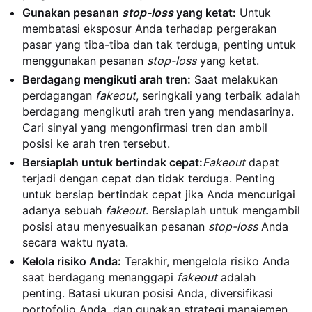
Gunakan pesanan
stop-loss
yang ketat:
Untuk
membatasi eksposur Anda terhadap pergerakan
pasar yang tiba-tiba dan tak terduga, penting untuk
menggunakan pesanan
stop-loss
yang ketat.
Berdagang mengikuti arah tren:
Saat melakukan
perdagangan
fakeout
, seringkali yang terbaik adalah
berdagang mengikuti arah tren yang mendasarinya.
Cari sinyal yang mengonfirmasi tren dan ambil
posisi ke arah tren tersebut.
Bersiaplah untuk bertindak cepat:
Fakeout
dapat
terjadi dengan cepat dan tidak terduga. Penting
untuk bersiap bertindak cepat jika Anda mencurigai
adanya sebuah
fakeout
. Bersiaplah untuk mengambil
posisi atau menyesuaikan pesanan
stop-loss
Anda
secara waktu nyata.
Kelola risiko Anda:
Terakhir, mengelola risiko Anda
saat berdagang menanggapi
fakeout
adalah
penting. Batasi ukuran posisi Anda, diversifikasi
portofolio Anda, dan gunakan strategi manajemen