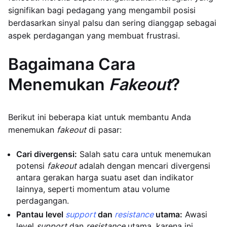
signifikan bagi pedagang yang mengambil posisi
berdasarkan sinyal palsu dan sering dianggap sebagai
aspek perdagangan yang membuat frustrasi.
Bagaimana Cara
Menemukan
Fakeout
?
Berikut ini beberapa kiat untuk membantu Anda
menemukan
fakeout
di pasar:
Cari divergensi:
Salah satu cara untuk menemukan
potensi
fakeout
adalah dengan mencari divergensi
antara gerakan harga suatu aset dan indikator
lainnya, seperti momentum atau volume
perdagangan.
Pantau level
support
dan
resistance
utama:
Awasi
level
support
dan
resistance
utama, karena ini