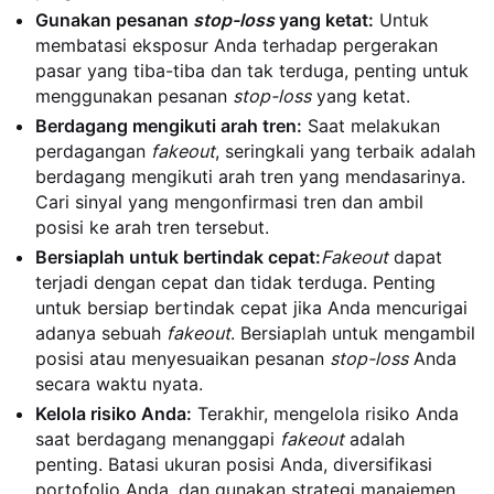
Gunakan pesanan
stop-loss
yang ketat:
Untuk
membatasi eksposur Anda terhadap pergerakan
pasar yang tiba-tiba dan tak terduga, penting untuk
menggunakan pesanan
stop-loss
yang ketat.
Berdagang mengikuti arah tren:
Saat melakukan
perdagangan
fakeout
, seringkali yang terbaik adalah
berdagang mengikuti arah tren yang mendasarinya.
Cari sinyal yang mengonfirmasi tren dan ambil
posisi ke arah tren tersebut.
Bersiaplah untuk bertindak cepat:
Fakeout
dapat
terjadi dengan cepat dan tidak terduga. Penting
untuk bersiap bertindak cepat jika Anda mencurigai
adanya sebuah
fakeout
. Bersiaplah untuk mengambil
posisi atau menyesuaikan pesanan
stop-loss
Anda
secara waktu nyata.
Kelola risiko Anda:
Terakhir, mengelola risiko Anda
saat berdagang menanggapi
fakeout
adalah
penting. Batasi ukuran posisi Anda, diversifikasi
portofolio Anda, dan gunakan strategi manajemen