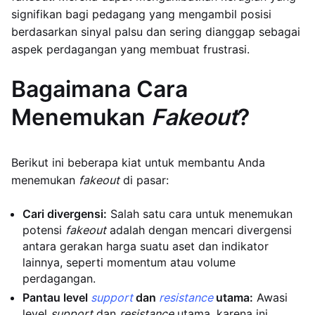
signifikan bagi pedagang yang mengambil posisi
berdasarkan sinyal palsu dan sering dianggap sebagai
aspek perdagangan yang membuat frustrasi.
Bagaimana Cara
Menemukan
Fakeout
?
Berikut ini beberapa kiat untuk membantu Anda
menemukan
fakeout
di pasar:
Cari divergensi:
Salah satu cara untuk menemukan
potensi
fakeout
adalah dengan mencari divergensi
antara gerakan harga suatu aset dan indikator
lainnya, seperti momentum atau volume
perdagangan.
Pantau level
support
dan
resistance
utama:
Awasi
level
support
dan
resistance
utama, karena ini