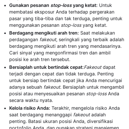
Gunakan pesanan
stop-loss
yang ketat:
Untuk
membatasi eksposur Anda terhadap pergerakan
pasar yang tiba-tiba dan tak terduga, penting untuk
menggunakan pesanan
stop-loss
yang ketat.
Berdagang mengikuti arah tren:
Saat melakukan
perdagangan
fakeout
, seringkali yang terbaik adalah
berdagang mengikuti arah tren yang mendasarinya.
Cari sinyal yang mengonfirmasi tren dan ambil
posisi ke arah tren tersebut.
Bersiaplah untuk bertindak cepat:
Fakeout
dapat
terjadi dengan cepat dan tidak terduga. Penting
untuk bersiap bertindak cepat jika Anda mencurigai
adanya sebuah
fakeout
. Bersiaplah untuk mengambil
posisi atau menyesuaikan pesanan
stop-loss
Anda
secara waktu nyata.
Kelola risiko Anda:
Terakhir, mengelola risiko Anda
saat berdagang menanggapi
fakeout
adalah
penting. Batasi ukuran posisi Anda, diversifikasi
portofolio Anda, dan gunakan strategi manajemen