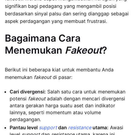
signifikan bagi pedagang yang mengambil posisi
berdasarkan sinyal palsu dan sering dianggap sebagai
aspek perdagangan yang membuat frustrasi.
Bagaimana Cara
Menemukan
Fakeout
?
Berikut ini beberapa kiat untuk membantu Anda
menemukan
fakeout
di pasar:
Cari divergensi:
Salah satu cara untuk menemukan
potensi
fakeout
adalah dengan mencari divergensi
antara gerakan harga suatu aset dan indikator
lainnya, seperti momentum atau volume
perdagangan.
Pantau level
support
dan
resistance
utama:
Awasi
level
support
dan
resistance
utama, karena ini