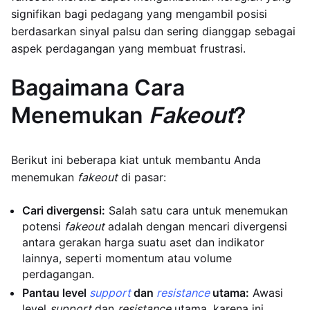
signifikan bagi pedagang yang mengambil posisi
berdasarkan sinyal palsu dan sering dianggap sebagai
aspek perdagangan yang membuat frustrasi.
Bagaimana Cara
Menemukan
Fakeout
?
Berikut ini beberapa kiat untuk membantu Anda
menemukan
fakeout
di pasar:
Cari divergensi:
Salah satu cara untuk menemukan
potensi
fakeout
adalah dengan mencari divergensi
antara gerakan harga suatu aset dan indikator
lainnya, seperti momentum atau volume
perdagangan.
Pantau level
support
dan
resistance
utama:
Awasi
level
support
dan
resistance
utama, karena ini