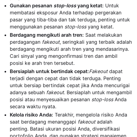
Gunakan pesanan
stop-loss
yang ketat:
Untuk
membatasi eksposur Anda terhadap pergerakan
pasar yang tiba-tiba dan tak terduga, penting untuk
menggunakan pesanan
stop-loss
yang ketat.
Berdagang mengikuti arah tren:
Saat melakukan
perdagangan
fakeout
, seringkali yang terbaik adalah
berdagang mengikuti arah tren yang mendasarinya.
Cari sinyal yang mengonfirmasi tren dan ambil
posisi ke arah tren tersebut.
Bersiaplah untuk bertindak cepat:
Fakeout
dapat
terjadi dengan cepat dan tidak terduga. Penting
untuk bersiap bertindak cepat jika Anda mencurigai
adanya sebuah
fakeout
. Bersiaplah untuk mengambil
posisi atau menyesuaikan pesanan
stop-loss
Anda
secara waktu nyata.
Kelola risiko Anda:
Terakhir, mengelola risiko Anda
saat berdagang menanggapi
fakeout
adalah
penting. Batasi ukuran posisi Anda, diversifikasi
portofolio Anda, dan gunakan strategi manajemen