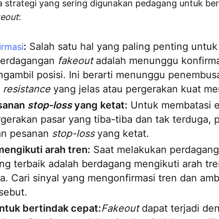
a strategi yang sering digunakan pedagang untuk b
keout
:
:
Salah satu hal yang paling penting untuk 
irmasi
perdagangan
fakeout
adalah menunggu konfirma
gambil posisi. Ini berarti menunggu penembusa
u
resistance
yang jelas atau pergerakan kuat me
sanan
stop-loss
yang ketat:
Untuk membatasi e
gerakan pasar yang tiba-tiba dan tak terduga, 
n pesanan
stop-loss
yang ketat.
engikuti arah tren:
Saat melakukan perdagan
ang terbaik adalah berdagang mengikuti arah tr
. Cari sinyal yang mengonfirmasi tren dan ambi
rsebut.
ntuk bertindak cepat:
Fakeout
dapat terjadi de