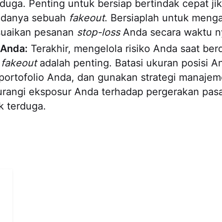
rduga. Penting untuk bersiap bertindak cepat ji
adanya sebuah
fakeout
. Bersiaplah untuk menga
suaikan pesanan
stop-loss
Anda secara waktu n
o Anda:
Terakhir, mengelola risiko Anda saat be
i
fakeout
adalah penting. Batasi ukuran posisi A
i portofolio Anda, dan gunakan strategi manajeme
rangi eksposur Anda terhadap pergerakan pasa
ak terduga.