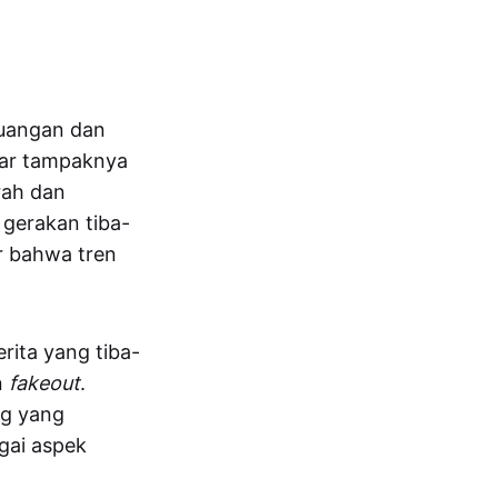
euangan dan
sar tampaknya
rah dan
gerakan tiba-
r bahwa tren
rita yang tiba-
n
fakeout
.
ng yang
gai aspek