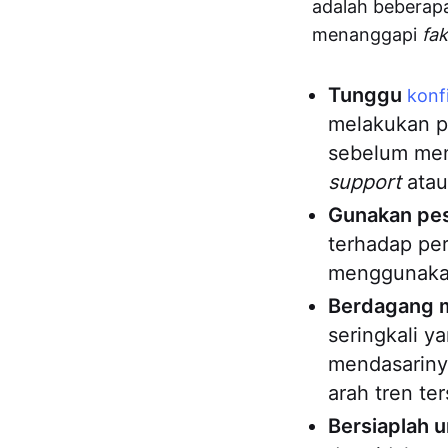
adalah beberap
menanggapi
fa
Tunggu
konf
melakukan 
sebelum men
support
ata
Gunakan pe
terhadap per
menggunaka
Berdagang m
seringkali y
mendasarinya
arah tren te
Bersiaplah u