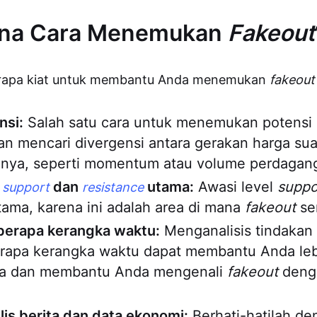
na Cara Menemukan
Fakeout
berapa kiat untuk membantu Anda menemukan
fakeout
nsi:
Salah satu cara untuk menemukan potensi
n mencari divergensi antara gerakan harga sua
ainnya, seperti momentum atau volume perdagan
l
dan
utama:
Awasi level
suppo
support
resistance
ama, karena ini adalah area di mana
fakeout
ser
erapa kerangka waktu:
Menganalisis tindakan 
rapa kerangka waktu dapat membantu Anda l
ya dan membantu Anda mengenali
fakeout
denga
ilis berita dan data ekonomi:
Berhati-hatilah den