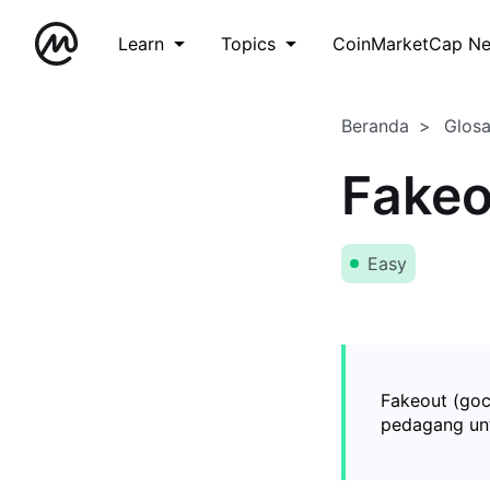
Learn
Topics
CoinMarketCap N
Beranda
Glos
Fakeo
Easy
Fakeout (goc
pedagang unt