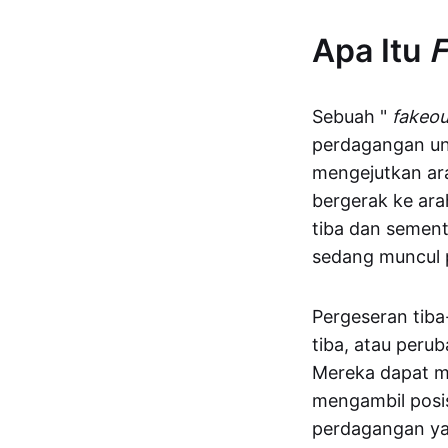
Apa Itu
F
Sebuah "
fakeou
perdagangan un
mengejutkan ara
bergerak ke ara
tiba dan sement
sedang muncul 
Pergeseran tiba-
tiba, atau peru
Mereka dapat m
mengambil posis
perdagangan ya