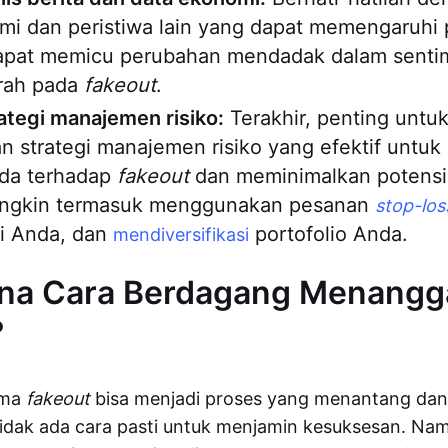
mi dan peristiwa lain yang dapat memengaruhi p
apat memicu perubahan mendadak dalam senti
rah pada
fakeout
.
ategi manajemen risiko:
Terakhir, penting untu
 strategi manajemen risiko yang efektif untuk
da terhadap
fakeout
dan meminimalkan potensi
ungkin termasuk menggunakan pesanan
stop-los
si Anda, dan
portofolio Anda.
mendiversifikasi
na Cara Berdagang Menangg
?
ama
fakeout
bisa menjadi proses yang menantang dan
 tidak ada cara pasti untuk menjamin kesuksesan. Nam