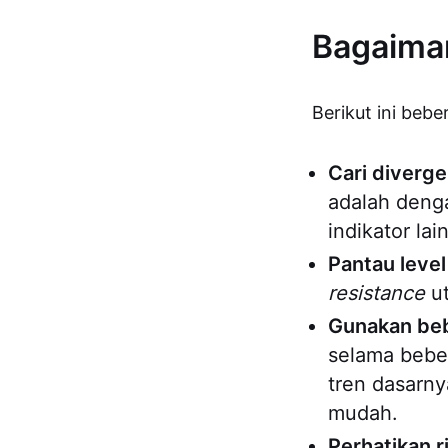
Bagaima
Berikut ini be
Cari diverge
adalah denga
indikator l
Pantau leve
resistance
ut
Gunakan beb
selama bebe
tren dasarn
mudah.
Perhatikan r