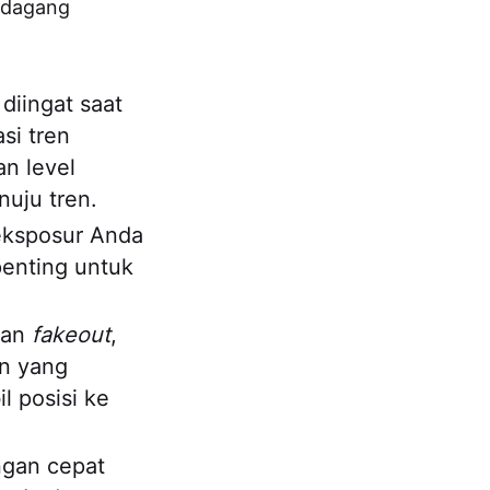
erdagang
diingat saat
si tren
n level
nuju tren.
ksposur Anda
penting untuk
gan
fakeout
,
en yang
l posisi ke
ngan cepat