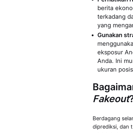
berita ekono
terkadang d
yang menga
Gunakan str
menggunakan
eksposur An
Anda. Ini m
ukuran posi
Bagaima
Fakeout
Berdagang sel
diprediksi, dan