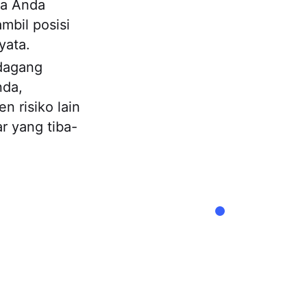
ka Anda
mbil posisi
yata.
rdagang
nda,
n risiko lain
r yang tiba-