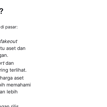
?
di pasar:
fakeout
tu aset dan
gan.
rt
dan
ing terlihat.
harga aset
ebih memahami
n lebih
gan rilis