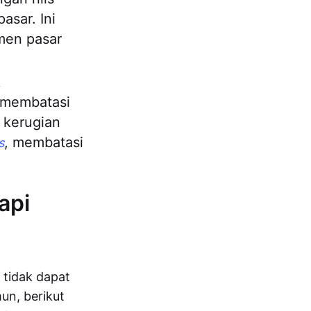
asar. Ini
men pasar
k
 membatasi
 kerugian
, membatasi
s
api
 tidak dapat
un, berikut