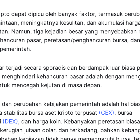
ipto dapat dipicu oleh banyak faktor, termasuk peru
ntaan, meningkatnya kesulitan, dan akumulasi harga
utan. Namun, tiga kejadian besar yang menyebabkan 
ehancuran pasar, peretasan/penghancuran bursa, dan
 pemerintah.
r terjadi secara sporadis dan berdampak luar biasa 
k menghindari kehancuran pasar adalah dengan meng
tuk mencegah kejutan di masa depan.
 dan perubahan kebijakan pemerintah adalah hal bia
stabilitas bursa aset kripto terpusat
(CEX)
, bursa
i
(DEX)
, dan harga koin. Kebanyakan peretasan bias
erugian jutaan dolar, dan terkadang, bahkan keban
ubahan kebijakan tidak hanya memengaruhi bursa, te