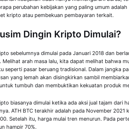
rapa perubahan kebijakan yang paling umum adalah 
et kripto atau pembekuan pembayaran terkait.
sim Dingin Kripto Dimulai?
ipto sebelumnya dimulai pada Januari 2018 dan berl
Melihat arah masa lalu, kita dapat melihat bahwa m
ku seperti pasar beruang tradisional. Dalam jangka p
isan yang lemah akan disingkirkan sambil membiark
t untuk tumbuh dan membuktikan kekuatan produk me
pto biasanya dimulai ketika ada aksi jual tajam dari h
mnya. ATH BTC terakhir adalah pada November 2021 k
0. Setelah itu, harga mulai tren menurun. Pada per
run hampir 70%.