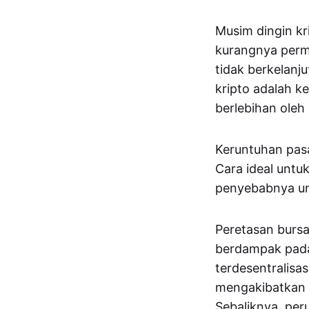
Musim dingin kr
kurangnya permi
tidak berkelanj
kripto adalah k
berlebihan oleh
Keruntuhan pasa
Cara ideal untu
penyebabnya un
Peretasan bursa
berdampak pada 
terdesentralisas
mengakibatkan k
Sebaliknya, per