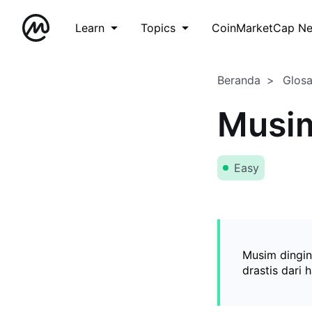
Learn
Topics
CoinMarketCap N
Beranda
Glos
Musim
Easy
Musim dingin
drastis dari 