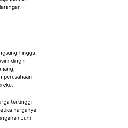
larangan
angsung hingga
usim dingin
anjang,
an perusahaan
reka.
arga tertinggi
etika harganya
tengahan Juni