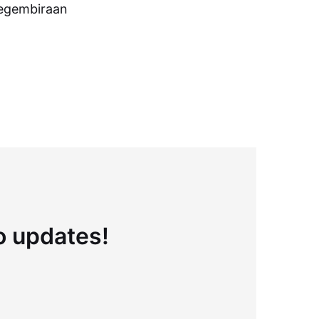
 kegembiraan
to updates!