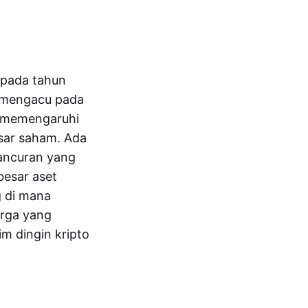
o pada tahun
a mengacu pada
an memengaruhi
sar saham. Ada
hancuran yang
besar aset
g di mana
arga yang
m dingin kripto