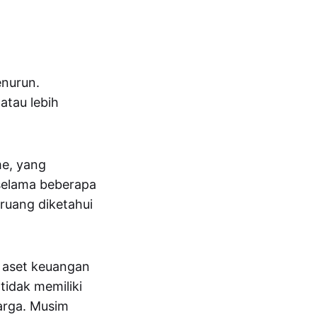
enurun.
atau lebih
me, yang
 selama beberapa
eruang diketahui
a aset keuangan
tidak memiliki
harga. Musim