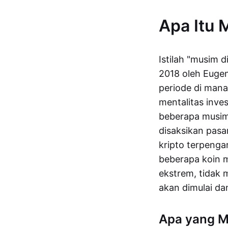
Apa Itu 
Istilah "musim d
2018 oleh Euge
periode di mana
mentalitas inves
beberapa musim 
disaksikan pasar
kripto terpenga
beberapa koin m
ekstrem, tidak 
akan dimulai dan
Apa yang M