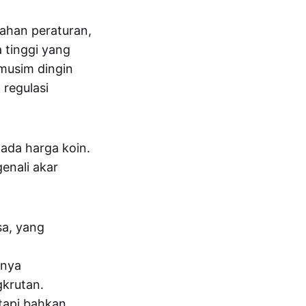
bahan peraturan,
 tinggi yang
musim dingin
 regulasi
pada harga koin.
enali akar
sa, yang
anya
gkrutan.
tapi bahkan