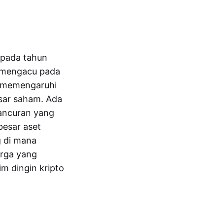
o pada tahun
a mengacu pada
an memengaruhi
sar saham. Ada
hancuran yang
besar aset
g di mana
arga yang
m dingin kripto