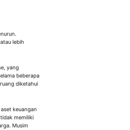
enurun.
atau lebih
me, yang
 selama beberapa
eruang diketahui
a aset keuangan
tidak memiliki
harga. Musim