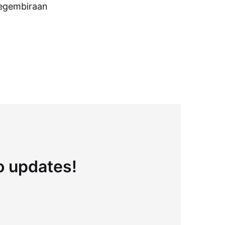
 kegembiraan
to updates!