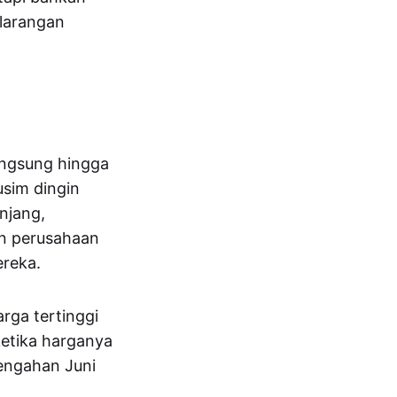
larangan
angsung hingga
usim dingin
anjang,
an perusahaan
reka.
arga tertinggi
etika harganya
tengahan Juni