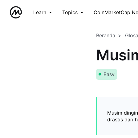
Learn
Topics
CoinMarketCap N
Beranda
Glos
Musim
Easy
Musim dingin
drastis dari 