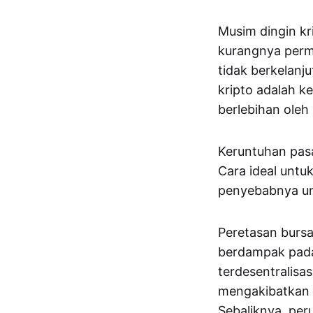
Musim dingin kr
kurangnya permi
tidak berkelanj
kripto adalah k
berlebihan oleh
Keruntuhan pasa
Cara ideal untu
penyebabnya un
Peretasan bursa
berdampak pada 
terdesentralisas
mengakibatkan k
Sebaliknya, per