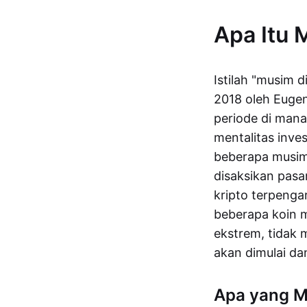
Apa Itu 
Istilah "musim d
2018 oleh Euge
periode di mana
mentalitas inves
beberapa musim 
disaksikan pasar
kripto terpenga
beberapa koin m
ekstrem, tidak 
akan dimulai dan
Apa yang M