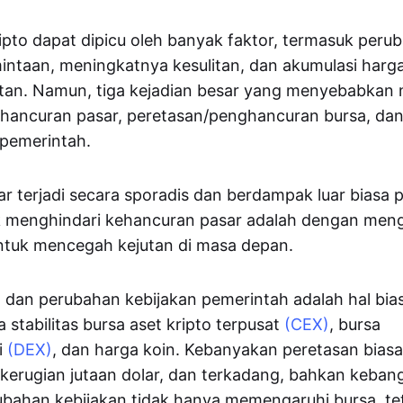
ipto dapat dipicu oleh banyak faktor, termasuk peru
ntaan, meningkatnya kesulitan, dan akumulasi harga
utan. Namun, tiga kejadian besar yang menyebabkan 
ehancuran pasar, peretasan/penghancuran bursa, dan
 pemerintah.
r terjadi secara sporadis dan berdampak luar biasa 
k menghindari kehancuran pasar adalah dengan meng
tuk mencegah kejutan di masa depan.
 dan perubahan kebijakan pemerintah adalah hal bia
stabilitas bursa aset kripto terpusat
(CEX)
, bursa
i
(DEX)
, dan harga koin. Kebanyakan peretasan bias
erugian jutaan dolar, dan terkadang, bahkan keban
ubahan kebijakan tidak hanya memengaruhi bursa, te