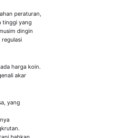
bahan peraturan,
 tinggi yang
musim dingin
 regulasi
pada harga koin.
enali akar
sa, yang
anya
gkrutan.
tapi bahkan