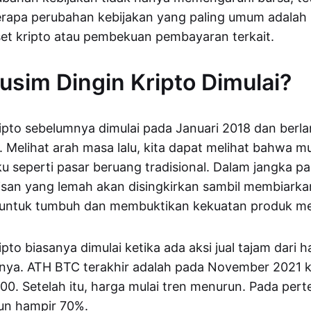
rapa perubahan kebijakan yang paling umum adalah 
et kripto atau pembekuan pembayaran terkait.
sim Dingin Kripto Dimulai?
ipto sebelumnya dimulai pada Januari 2018 dan berl
Melihat arah masa lalu, kita dapat melihat bahwa m
ku seperti pasar beruang tradisional. Dalam jangka p
isan yang lemah akan disingkirkan sambil membiark
t untuk tumbuh dan membuktikan kekuatan produk me
pto biasanya dimulai ketika ada aksi jual tajam dari h
mnya. ATH BTC terakhir adalah pada November 2021 k
0. Setelah itu, harga mulai tren menurun. Pada per
run hampir 70%.