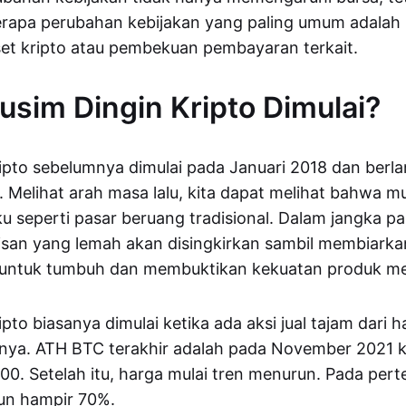
rapa perubahan kebijakan yang paling umum adalah 
et kripto atau pembekuan pembayaran terkait.
sim Dingin Kripto Dimulai?
ipto sebelumnya dimulai pada Januari 2018 dan berl
Melihat arah masa lalu, kita dapat melihat bahwa m
ku seperti pasar beruang tradisional. Dalam jangka p
isan yang lemah akan disingkirkan sambil membiark
t untuk tumbuh dan membuktikan kekuatan produk me
pto biasanya dimulai ketika ada aksi jual tajam dari h
mnya. ATH BTC terakhir adalah pada November 2021 k
0. Setelah itu, harga mulai tren menurun. Pada per
run hampir 70%.