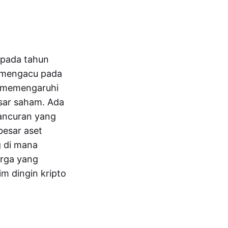
o pada tahun
a mengacu pada
an memengaruhi
sar saham. Ada
hancuran yang
besar aset
g di mana
arga yang
m dingin kripto