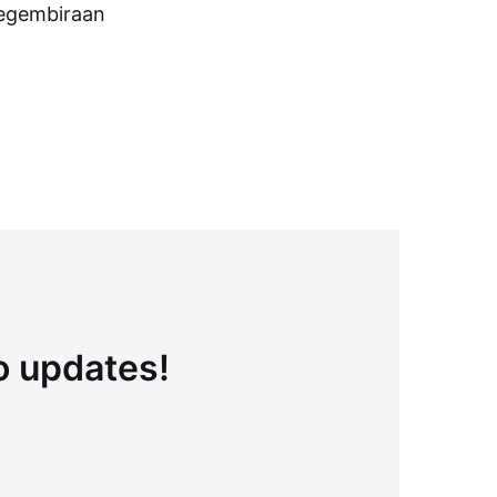
 kegembiraan
to updates!