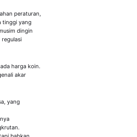
bahan peraturan,
 tinggi yang
musim dingin
 regulasi
pada harga koin.
enali akar
sa, yang
anya
gkrutan.
tapi bahkan