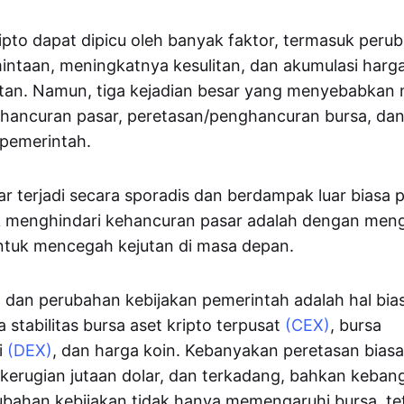
ipto dapat dipicu oleh banyak faktor, termasuk peru
ntaan, meningkatnya kesulitan, dan akumulasi harga
utan. Namun, tiga kejadian besar yang menyebabkan 
ehancuran pasar, peretasan/penghancuran bursa, dan
 pemerintah.
r terjadi secara sporadis dan berdampak luar biasa 
k menghindari kehancuran pasar adalah dengan meng
tuk mencegah kejutan di masa depan.
 dan perubahan kebijakan pemerintah adalah hal bia
stabilitas bursa aset kripto terpusat
(CEX)
, bursa
i
(DEX)
, dan harga koin. Kebanyakan peretasan bias
erugian jutaan dolar, dan terkadang, bahkan keban
ubahan kebijakan tidak hanya memengaruhi bursa, te