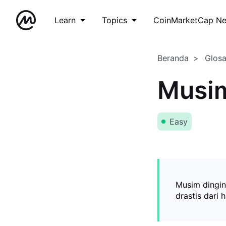
Learn
Topics
CoinMarketCap N
Beranda
Glos
Musim
Easy
Musim dingin
drastis dari 