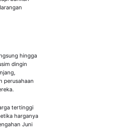
larangan
angsung hingga
usim dingin
anjang,
an perusahaan
reka.
arga tertinggi
etika harganya
tengahan Juni