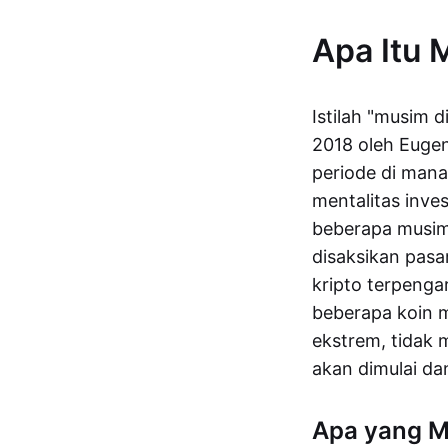
Apa Itu 
Istilah "musim d
2018 oleh Euge
periode di mana
mentalitas inves
beberapa musim 
disaksikan pasar
kripto terpenga
beberapa koin m
ekstrem, tidak 
akan dimulai dan
Apa yang M