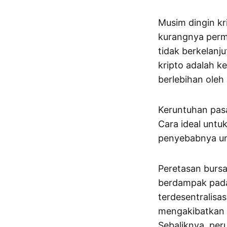
Musim dingin kr
kurangnya permi
tidak berkelanj
kripto adalah k
berlebihan oleh
Keruntuhan pasa
Cara ideal untu
penyebabnya un
Peretasan bursa
berdampak pada 
terdesentralisas
mengakibatkan k
Sebaliknya, per