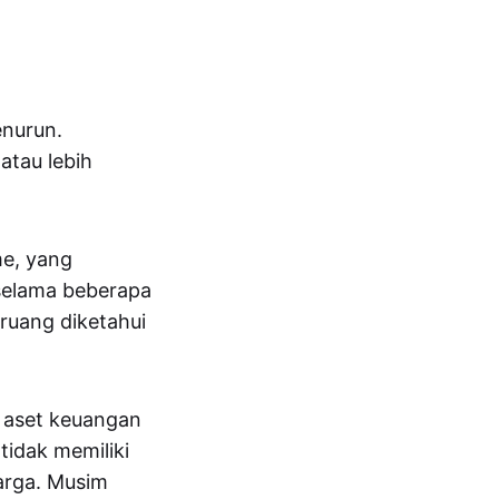
enurun.
atau lebih
me, yang
 selama beberapa
eruang diketahui
a aset keuangan
tidak memiliki
harga. Musim