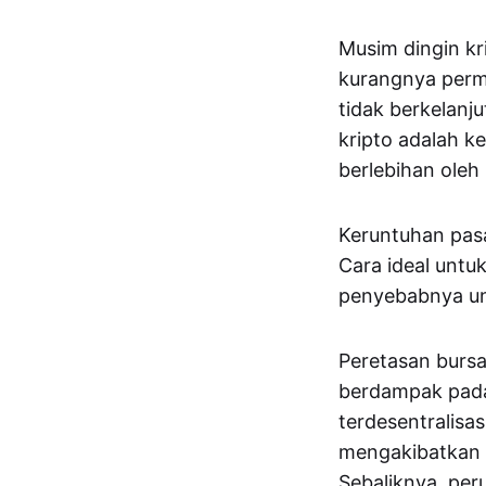
Musim dingin kr
kurangnya permi
tidak berkelanj
kripto adalah k
berlebihan oleh
Keruntuhan pasa
Cara ideal untu
penyebabnya un
Peretasan bursa
berdampak pada 
terdesentralisas
mengakibatkan k
Sebaliknya, per