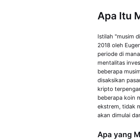
Apa Itu 
Istilah "musim d
2018 oleh Euge
periode di mana
mentalitas inves
beberapa musim 
disaksikan pasar
kripto terpenga
beberapa koin m
ekstrem, tidak 
akan dimulai dan
Apa yang M