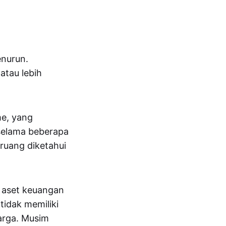
enurun.
atau lebih
me, yang
 selama beberapa
eruang diketahui
a aset keuangan
tidak memiliki
harga. Musim