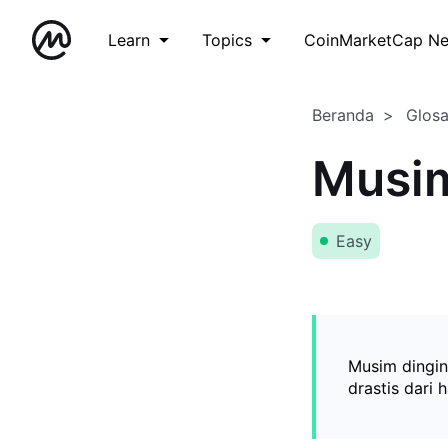
Learn
Topics
CoinMarketCap N
Beranda
Glos
Musim
Easy
Musim dingin
drastis dari 