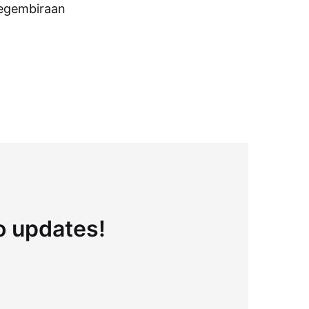
 kegembiraan
to updates!