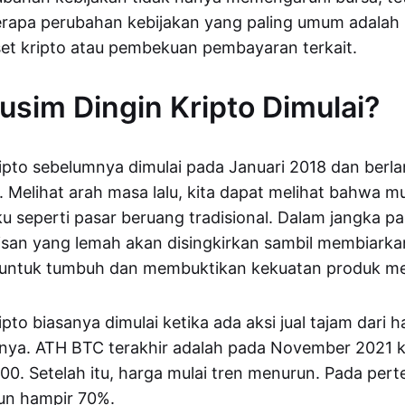
rapa perubahan kebijakan yang paling umum adalah 
et kripto atau pembekuan pembayaran terkait.
sim Dingin Kripto Dimulai?
ipto sebelumnya dimulai pada Januari 2018 dan berl
Melihat arah masa lalu, kita dapat melihat bahwa m
ku seperti pasar beruang tradisional. Dalam jangka p
isan yang lemah akan disingkirkan sambil membiark
t untuk tumbuh dan membuktikan kekuatan produk me
pto biasanya dimulai ketika ada aksi jual tajam dari h
mnya. ATH BTC terakhir adalah pada November 2021 k
0. Setelah itu, harga mulai tren menurun. Pada per
run hampir 70%.