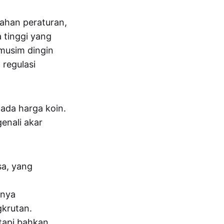
bahan peraturan,
 tinggi yang
musim dingin
 regulasi
pada harga koin.
enali akar
sa, yang
anya
gkrutan.
tapi bahkan