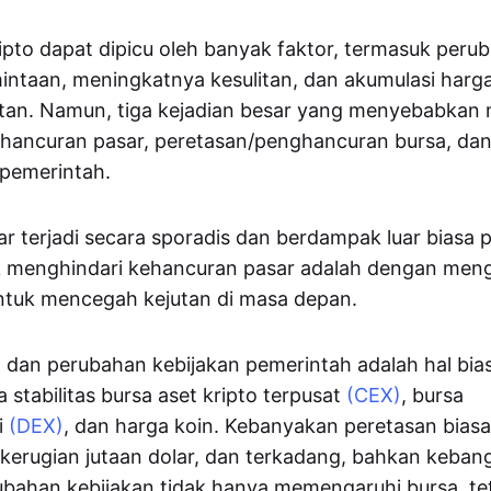
ipto dapat dipicu oleh banyak faktor, termasuk peru
ntaan, meningkatnya kesulitan, dan akumulasi harga
utan. Namun, tiga kejadian besar yang menyebabkan 
ehancuran pasar, peretasan/penghancuran bursa, dan
 pemerintah.
r terjadi secara sporadis dan berdampak luar biasa 
k menghindari kehancuran pasar adalah dengan meng
tuk mencegah kejutan di masa depan.
 dan perubahan kebijakan pemerintah adalah hal bia
stabilitas bursa aset kripto terpusat
(CEX)
, bursa
i
(DEX)
, dan harga koin. Kebanyakan peretasan bias
erugian jutaan dolar, dan terkadang, bahkan keban
ubahan kebijakan tidak hanya memengaruhi bursa, te