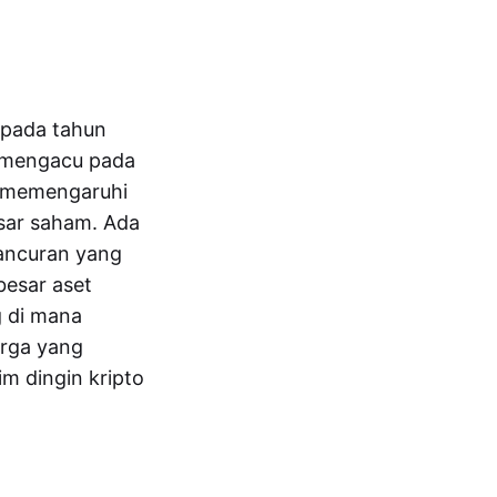
o pada tahun
a mengacu pada
an memengaruhi
sar saham. Ada
hancuran yang
besar aset
g di mana
arga yang
m dingin kripto