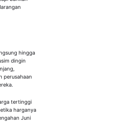
larangan
angsung hingga
usim dingin
anjang,
an perusahaan
reka.
arga tertinggi
etika harganya
tengahan Juni