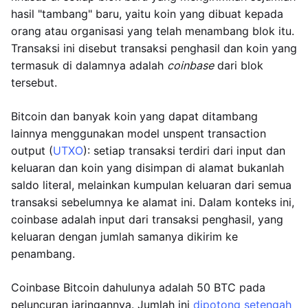
hasil "tambang" baru, yaitu koin yang dibuat kepada
orang atau organisasi yang telah menambang blok itu.
Transaksi ini disebut transaksi penghasil dan koin yang
termasuk di dalamnya adalah
coinbase
dari blok
tersebut.
Bitcoin dan banyak koin yang dapat ditambang
lainnya menggunakan model unspent transaction
output (
UTXO
): setiap transaksi terdiri dari input dan
keluaran dan koin yang disimpan di alamat bukanlah
saldo literal, melainkan kumpulan keluaran dari semua
transaksi sebelumnya ke alamat ini. Dalam konteks ini,
coinbase adalah input dari transaksi penghasil, yang
keluaran dengan jumlah samanya dikirim ke
penambang.
Coinbase Bitcoin dahulunya adalah 50 BTC pada
peluncuran jaringannya. Jumlah ini
dipotong setengah