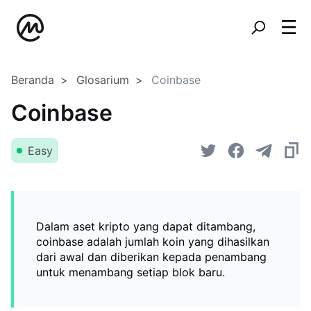
Beranda
Glosarium
Coinbase
Coinbase
Easy
Dalam aset kripto yang dapat ditambang,
coinbase adalah jumlah koin yang dihasilkan
dari awal dan diberikan kepada penambang
untuk menambang setiap blok baru.