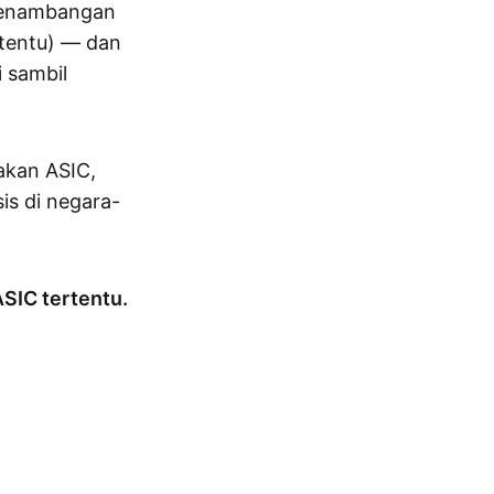
 penambangan
tentu) — dan
 sambil
akan ASIC,
is di negara-
ASIC tertentu.