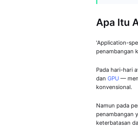
Apa Itu 
'Application-spe
penambangan kr
Pada hari-hari 
dan
GPU
— mema
konvensional.
Namun pada per
penambangan y
keterbatasan da