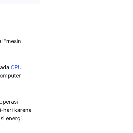
ai "mesin
pada
CPU
komputer
operasi
hari karena
i energi.