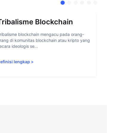
Tribalisme Blockchain
Abstra
ribalisme blockchain mengacu pada orang-
Abstraksi ak
rang di komunitas blockchain atau kripto yang
memudahkan 
ecara ideologis se...
blockchain 
efinisi lengkap
>
Definisi len