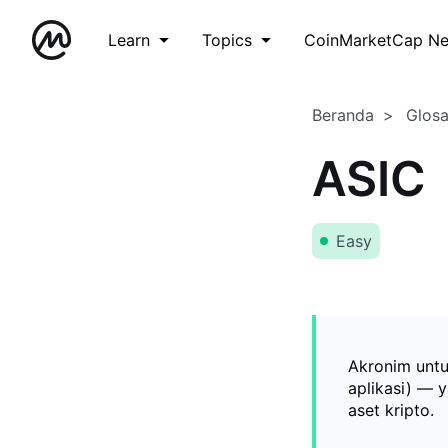
Learn
Topics
CoinMarketCap N
Beranda
Glos
ASIC
Easy
Akronim untuk
aplikasi) — 
aset kripto.