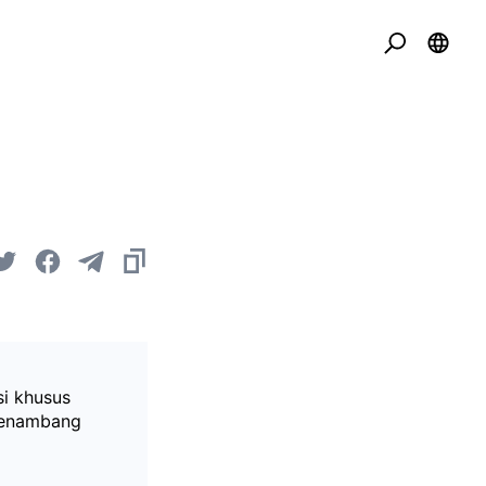
si khusus
 menambang