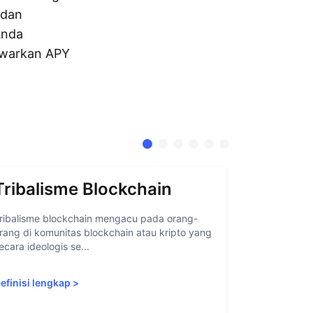
 dan
Anda
warkan APY
Tribalisme Blockchain
Abstra
ribalisme blockchain mengacu pada orang-
Abstraksi ak
rang di komunitas blockchain atau kripto yang
memudahkan 
ecara ideologis se...
blockchain 
efinisi lengkap
>
Definisi len