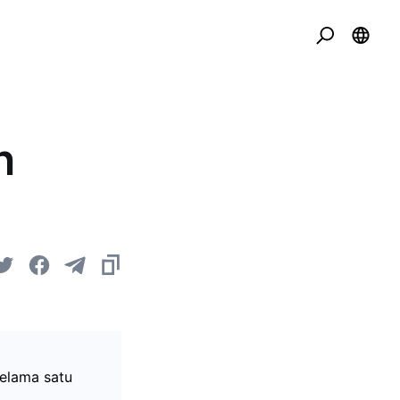
n
selama satu