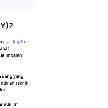
PY)?
an
aset kripto
dapat
kat imbalan
h uang yang
 adalah teknik
ktu.
jemuk
. Ini