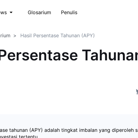
Glosarium
Penulis
ews
arium
Hasil Persentase Tahunan (APY)
 Persentase Tahuna
)
tase tahunan (APY) adalah tingkat imbalan yang diperoleh 
vestasi tertentu.