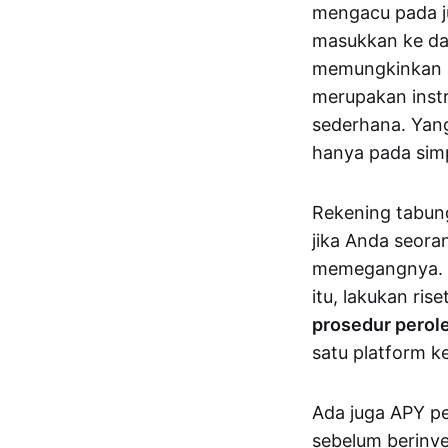
mengacu pada ju
masukkan ke da
memungkinkan pe
merupakan instr
sederhana. Yan
hanya pada sim
Rekening tabun
jika Anda seora
memegangnya. Ad
itu, lakukan ri
prosedur perole
satu platform ke
Ada juga APY p
sebelum berinve