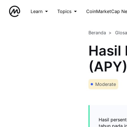
Learn
Topics
CoinMarketCap N
Beranda
Glos
Hasil
(APY
Moderate
Hasil persen
tahun pada in