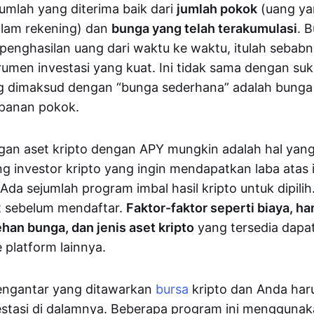
mlah yang diterima baik dari
jumlah pokok
(uang ya
lam rekening) dan
bunga yang telah terakumulasi
. 
nghasilan uang dari waktu ke waktu, itulah sebabny
umen investasi yang kuat. Ini tidak sama dengan su
g dimaksud dengan “bunga sederhana” adalah bunga 
panan pokok.
gan aset kripto dengan APY mungkin adalah hal yan
ng investor kripto yang ingin mendapatkan laba atas 
a sejumlah program imbal hasil kripto untuk dipilih
set sebelum mendaftar.
Faktor-faktor seperti biaya, 
han bunga, dan jenis aset kripto
yang tersedia dapat 
 platform lainnya.
engantar yang ditawarkan
bursa
kripto dan Anda haru
stasi di dalamnya. Beberapa program ini menggunaka