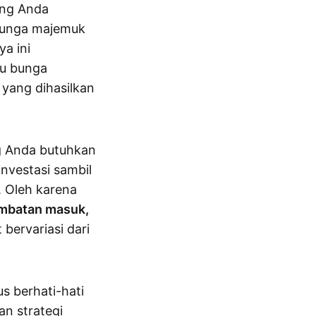
ng Anda
Bunga majemuk
a ini
ku bunga
yang dihasilkan
g Anda butuhkan
investasi sambil
. Oleh karena
hambatan masuk,
bervariasi dari
s berhati-hati
n strategi