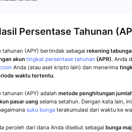
Hasil Persentase Tahunan (A
e tahunan (APY) bertindak sebagai
rekening tabung
engan akun
tingkat persentase tahunan
(APR)
. Anda 
tcoin
Anda (atau aset kripto lain) dan menerima
ting
riode waktu tertentu
.
e tahunan (APY) adalah
metode penghitungan jumla
akun pasar uang
selama setahun. Dengan kata lain, ini
 bagaimana
suku bunga
terakumulasi dari waktu ke wa
a peroleh dari dana Anda disebut sebagai
bunga ma