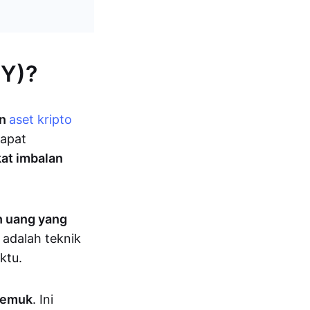
PY)?
an
aset kripto
dapat
kat imbalan
h uang yang
 adalah teknik
ktu.
jemuk
. Ini