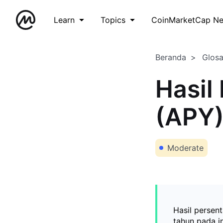
Learn
Topics
CoinMarketCap N
Beranda
Glos
Hasil
(APY
Moderate
Hasil persen
tahun pada in