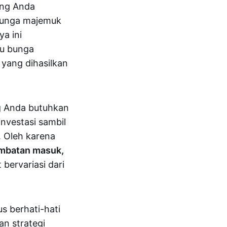
ng Anda
Bunga majemuk
a ini
ku bunga
yang dihasilkan
g Anda butuhkan
investasi sambil
. Oleh karena
hambatan masuk,
bervariasi dari
s berhati-hati
n strategi