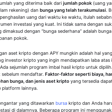
mlah yang diterima baik dari
jumlah pokok
(uang ya
lam rekening) dan
bunga yang telah terakumulasi
. 
nghasilan uang dari waktu ke waktu, itulah sebabny
umen investasi yang kuat. Ini tidak sama dengan su
g dimaksud dengan “bunga sederhana” adalah bunga 
panan pokok.
gan aset kripto dengan APY mungkin adalah hal yan
ng investor kripto yang ingin mendapatkan laba atas 
a sejumlah program imbal hasil kripto untuk dipilih
set sebelum mendaftar.
Faktor-faktor seperti biaya, 
han bunga, dan jenis aset kripto
yang tersedia dapat 
 platform lainnya.
engantar yang ditawarkan
bursa
kripto dan Anda haru
stasi di dalamnya. Beberapa program ini menggunaka