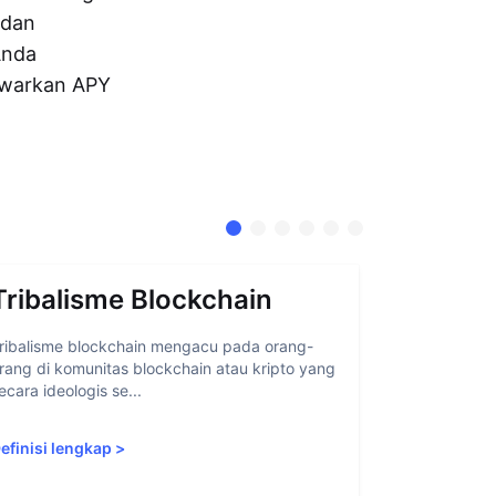
 dan
Anda
warkan APY
Tribalisme Blockchain
Abstra
ribalisme blockchain mengacu pada orang-
Abstraksi ak
rang di komunitas blockchain atau kripto yang
memudahkan 
ecara ideologis se...
blockchain 
efinisi lengkap
>
Definisi len