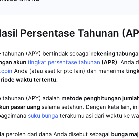
Hasil Persentase Tahunan (A
e tahunan (APY) bertindak sebagai
rekening tabung
engan akun
tingkat persentase tahunan
(APR)
. Anda 
tcoin
Anda (atau aset kripto lain) dan menerima
ting
riode waktu tertentu
.
e tahunan (APY) adalah
metode penghitungan jumla
akun pasar uang
selama setahun. Dengan kata lain, ini
 bagaimana
suku bunga
terakumulasi dari waktu ke wa
a peroleh dari dana Anda disebut sebagai
bunga ma