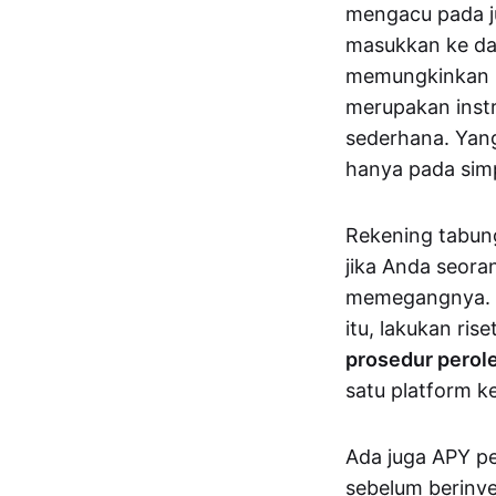
mengacu pada ju
masukkan ke da
memungkinkan pe
merupakan instr
sederhana. Yan
hanya pada sim
Rekening tabun
jika Anda seora
memegangnya. Ad
itu, lakukan ri
prosedur perole
satu platform ke
Ada juga APY p
sebelum berinve