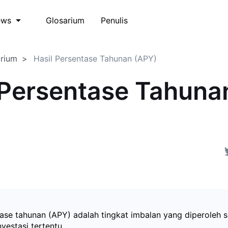
Glosarium
Penulis
ews
arium
Hasil Persentase Tahunan (APY)
 Persentase Tahuna
)
tase tahunan (APY) adalah tingkat imbalan yang diperoleh 
vestasi tertentu.