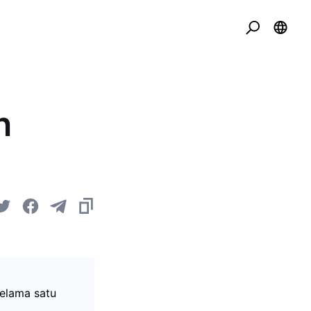
n
selama satu