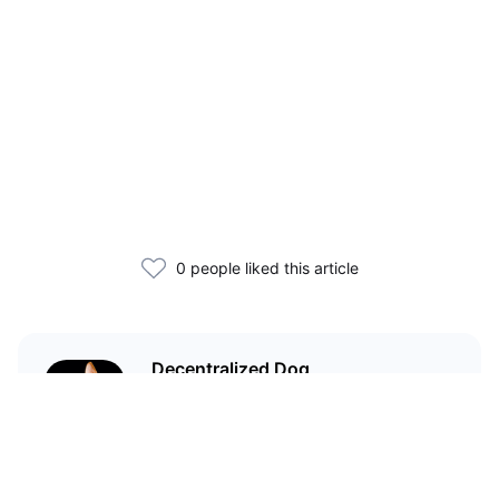
0 people liked this article
Decentralized Dog
I'm just your average dog... Only
decentralized; also... I'm not your
average dog.