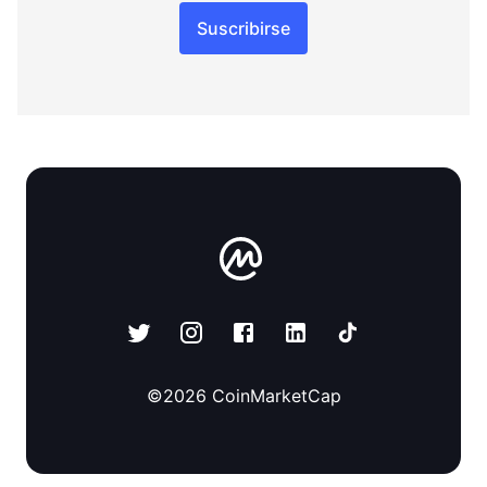
Suscribirse
©
2026
CoinMarketCap