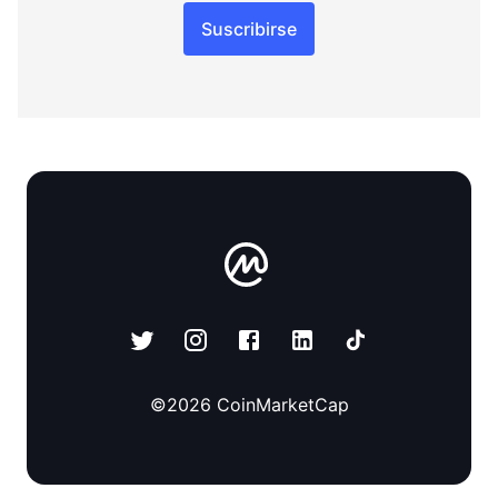
Suscribirse
©
2026
CoinMarketCap