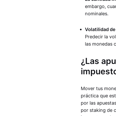
embargo, cuan
nominales.
Volatilidad d
Predecir la vo
las monedas c
¿Las apu
impuest
Mover tus moned
práctica que es
por las apuestas
por staking de 