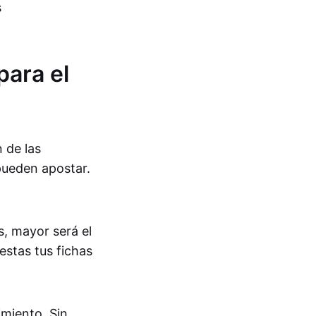
s
para el
 de las
pueden apostar.
 mayor será el
estas tus fichas
miento. Sin