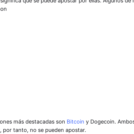
 significa que se puede apostar por ellas. Algunos de 
son
iones más destacadas son
Bitcoin
y Dogecoin. Ambos
, por tanto, no se pueden apostar.