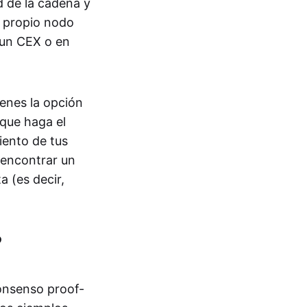
d de la cadena y
u propio nodo
 un CEX o en
tienes la opción
que haga el
iento de tus
 encontrar un
 (es decir,
?
onsenso proof-