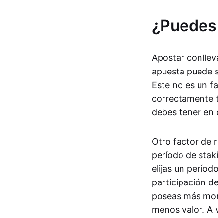
¿Puedes
Apostar conlleva
apuesta puede s
Este no es un f
correctamente t
debes tener en 
Otro factor de 
período de stak
elijas un períod
participación d
poseas más mone
menos valor. A 