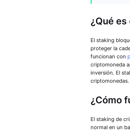
¿Qué es 
El staking bloqu
proteger la cad
funcionan con
p
criptomoneda ap
inversión. El s
criptomonedas.
¿Cómo fu
El staking de c
normal en un ba