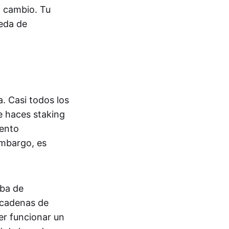
a cambio. Tu
ueda de
a. Casi todos los
e haces staking
iento
embargo, es
eba de
s cadenas de
er funcionar un