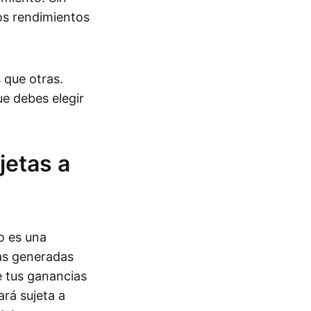
os rendimientos
 que otras.
ue debes elegir
jetas a
o es una
sas generadas
e tus ganancias
rá sujeta a