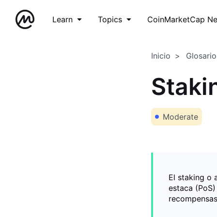
Learn
Topics
CoinMarketCap N
Inicio
Glosario
Staki
Moderate
El staking o
estaca (PoS) 
recompensas