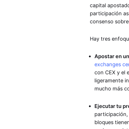
capital apostad
participación a
consenso sobre 
Hay tres enfoque
Apostar en un
exchanges cen
con CEX y el e
ligeramente in
mucho más co
Ejecutar tu p
participación,
bloques tiene