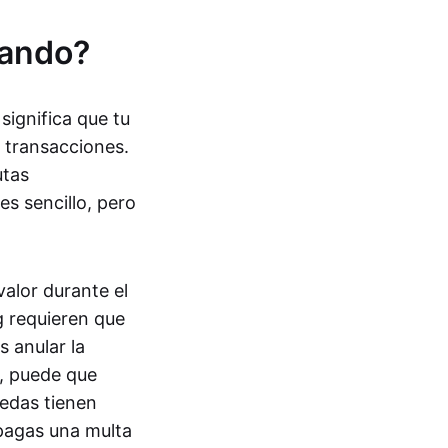
tando?
significa que tu
 transacciones.
utas
s sencillo, pero
alor durante el
g requieren que
s anular la
, puede que
edas tienen
 pagas una multa