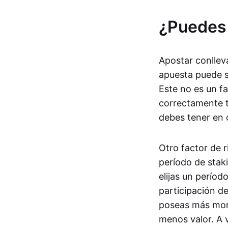
¿Puedes
Apostar conlleva
apuesta puede s
Este no es un f
correctamente t
debes tener en 
Otro factor de 
período de stak
elijas un períod
participación d
poseas más mone
menos valor. A 