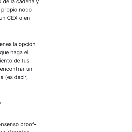
d de la cadena y
u propio nodo
 un CEX o en
tienes la opción
que haga el
iento de tus
 encontrar un
 (es decir,
?
onsenso proof-