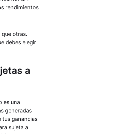
os rendimientos
 que otras.
ue debes elegir
jetas a
o es una
sas generadas
e tus ganancias
rá sujeta a