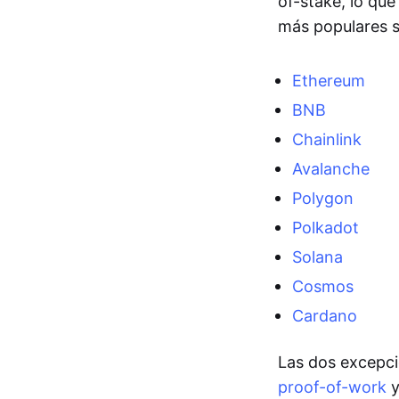
of-stake, lo que
más populares 
Ethereum
BNB
Chainlink
Avalanche
Polygon
Polkadot
Solana
Cosmos
Cardano
Las dos excepc
proof-of-work
y