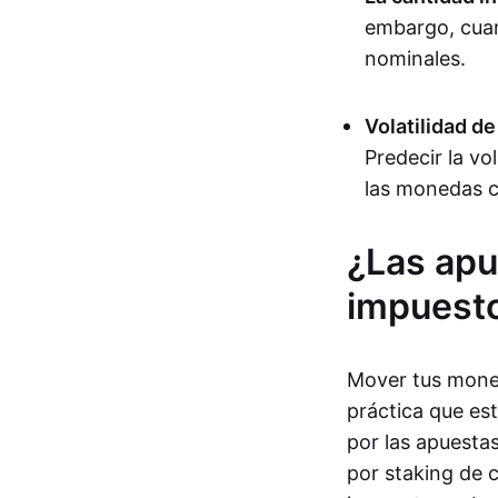
embargo, cuan
nominales.
Volatilidad d
Predecir la vo
las monedas c
¿Las apu
impuest
Mover tus moned
práctica que es
por las apuestas
por staking de 