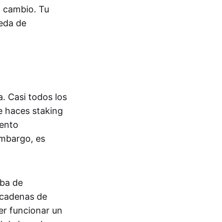
a cambio. Tu
ueda de
a. Casi todos los
e haces staking
iento
embargo, es
eba de
s cadenas de
er funcionar un