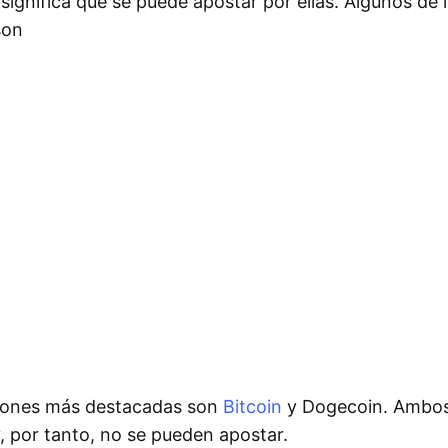
 significa que se puede apostar por ellas. Algunos de 
son
iones más destacadas son
Bitcoin
y Dogecoin. Ambos
, por tanto, no se pueden apostar.