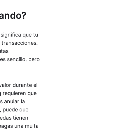
tando?
significa que tu
 transacciones.
utas
s sencillo, pero
alor durante el
g requieren que
s anular la
, puede que
edas tienen
 pagas una multa