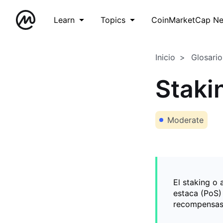
Learn
Topics
CoinMarketCap N
Inicio
Glosario
Staki
Moderate
El staking o
estaca (PoS) 
recompensas