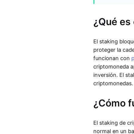
¿Qué es 
El staking bloqu
proteger la cad
funcionan con
p
criptomoneda ap
inversión. El s
criptomonedas.
¿Cómo fu
El staking de c
normal en un ba