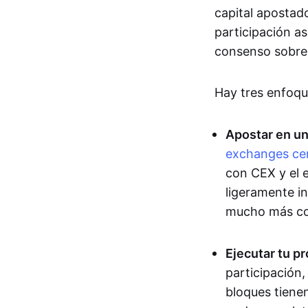
capital apostad
participación a
consenso sobre 
Hay tres enfoque
Apostar en un
exchanges cen
con CEX y el e
ligeramente in
mucho más co
Ejecutar tu p
participación,
bloques tiene