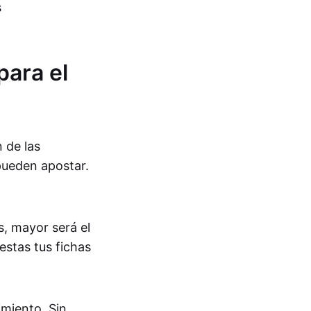
s
para el
 de las
pueden apostar.
 mayor será el
estas tus fichas
miento. Sin