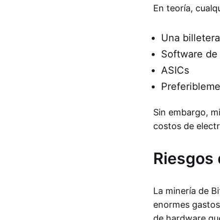
En teoría, cualq
Una billetera
Software de 
ASICs
Preferibleme
Sin embargo, m
costos de elect
Riesgos 
La minería de B
enormes gastos 
de hardware que 