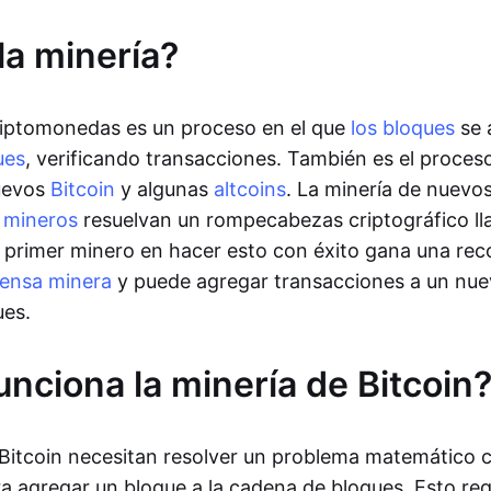
la minería?
riptomonedas es un proceso en el que
los bloques
se 
ues
, verificando transacciones. También es el proceso
nuevos
Bitcoin
y algunas
altcoins
. La minería de nuevos
s mineros
resuelvan un rompecabezas criptográfico ll
El primer minero en hacer esto con éxito gana una r
ensa minera
y puede agregar transacciones a un nue
ues.
nciona la minería de Bitcoin
Bitcoin necesitan resolver un problema matemático 
ara agregar un bloque a la cadena de bloques. Esto r