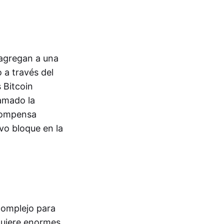
agregan a una
 a través del
 Bitcoin
amado la
ecompensa
vo bloque en la
?
complejo para
equiere enormes