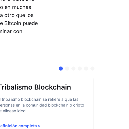
ado en muchas
ea otro que los
de Bitcoin puede
minar con
Tribalismo Blockchain
Abstra
l tribalismo blockchain se refiere a que las
La abstracci
ersonas en la comunidad blockchain o cripto
facilitar a l
e alinean ideol...
blockchain al
efinición completa
>
Definición 