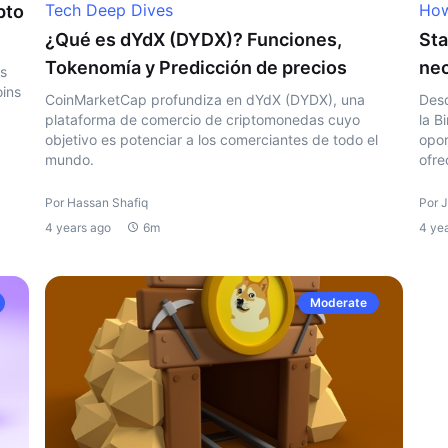
Tech Deep Dives
How
pto
¿Qué es dYdX (DYDX)? Funciones,
Sta
Tokenomía y Predicción de precios
nec
os
oins
CoinMarketCap profundiza en dYdX (DYDX), una
Desd
plataforma de comercio de criptomonedas cuyo
la B
objetivo es potenciar a los comerciantes de todo el
opor
mundo.
ofre
Por Hassan Shafiq
Por 
4 years ago
6m
4 ye
Moderate