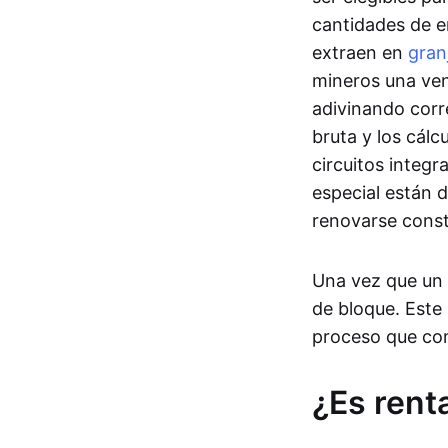
cantidades de en
extraen en
gran
mineros una ven
adivinando cor
bruta y los cálc
circuitos integr
especial están 
renovarse cons
Una vez que un 
de bloque. Este
proceso que co
¿Es renta