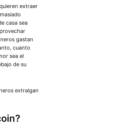
 quieren extraer
demasiado
de casa sea
aprovechar
ineros gastan
tanto, cuanto
nor sea el
ebajo de su
neros extraigan
coin?