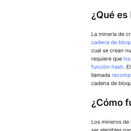
¿Qué es 
La minería de c
cadena de bloq
cual se crean 
requiere que
lo
función hash
. 
llamada
recomp
cadena de bloq
¿Cómo fu
Los mineros de 
ser elegibles p