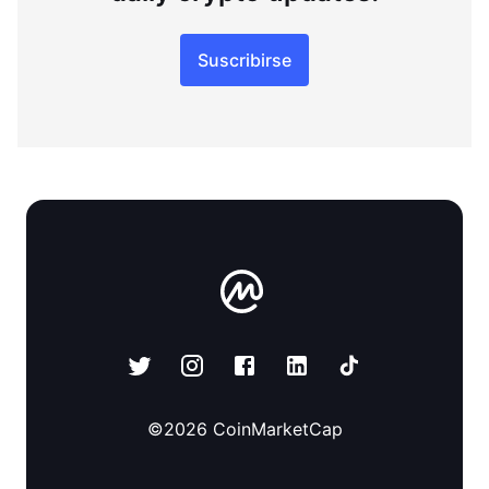
Suscribirse
©
2026
CoinMarketCap