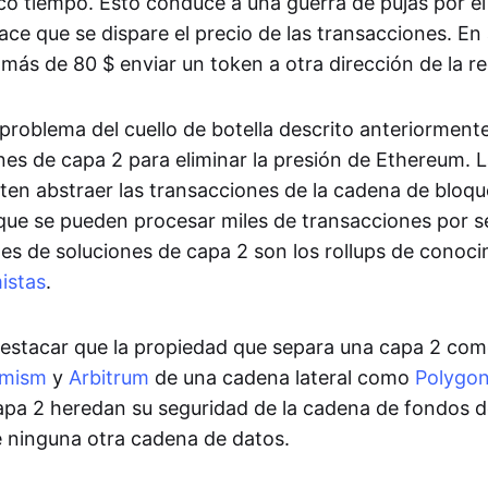
o tiempo. Esto conduce a una guerra de pujas por el
ace que se dispare el precio de las transacciones. E
 más de 80 $ enviar un token a otra dirección de la r
 problema del cuello de botella descrito anteriorment
nes de capa 2 para eliminar la presión de Ethereum. 
ten abstraer las transacciones de la cadena de bloq
a que se pueden procesar miles de transacciones por 
les de soluciones de capa 2 son los rollups de conoci
mistas
.
destacar que la propiedad que separa una capa 2 co
imism
y
Arbitrum
de una cadena lateral como
Polygo
apa 2 heredan su seguridad de la cadena de fondos 
 ninguna otra cadena de datos.