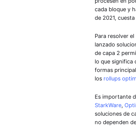
procesen en poc
cada bloque y h
de 2021, cuesta
Para resolver el
lanzado solucio
de capa 2 permi
lo que signific
formas principa
los
rollups opti
Es importante 
StarkWare
,
Opt
soluciones de c
no dependen de