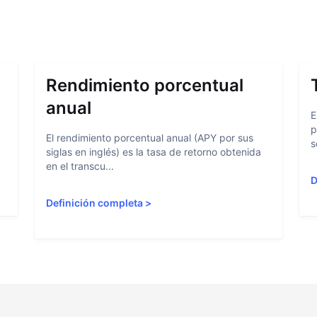
Rendimiento porcentual
anual
E
p
El rendimiento porcentual anual (APY por sus
s
siglas en inglés) es la tasa de retorno obtenida
en el transcu...
D
Definición completa
>