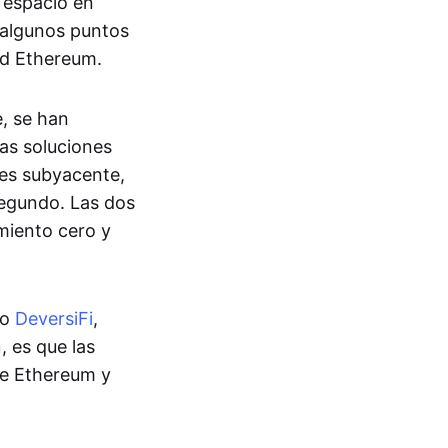
 espacio en
n algunos puntos
ed Ethereum.
e, se han
Las soluciones
ues subyacente,
segundo. Las dos
miento cero y
mo
DeversiFi
,
n
, es que las
de Ethereum y