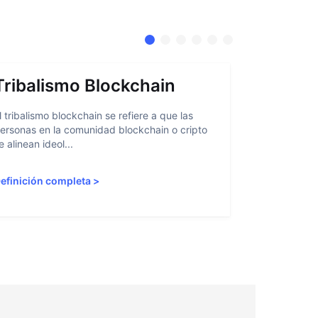
Tribalismo Blockchain
Abstra
l tribalismo blockchain se refiere a que las
La abstracci
ersonas en la comunidad blockchain o cripto
facilitar a l
e alinean ideol...
blockchain al
efinición completa
>
Definición 