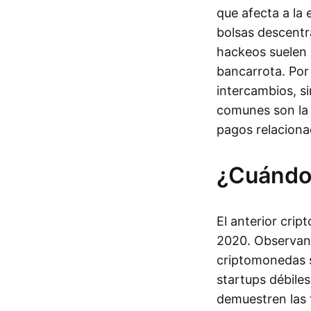
que afecta a la
bolsas descentr
hackeos suelen p
bancarrota. Por 
intercambios, s
comunes son la 
pagos relaciona
¿Cuándo 
El anterior cri
2020. Observand
criptomonedas s
startups débile
demuestren las 