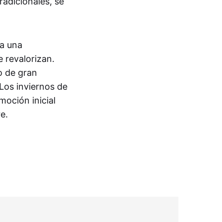
adicionales, se
 a una
 revalorizan.
o de gran
Los inviernos de
moción inicial
e.