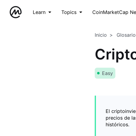
Learn
Topics
CoinMarketCap N
Inicio
Glosario
Cript
Easy
El criptoinv
precios de l
históricos.