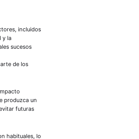
ores, incluidos
 y la
ales sucesos
arte de los
 impacto
se produzca un
vitar futuras
n habituales, lo