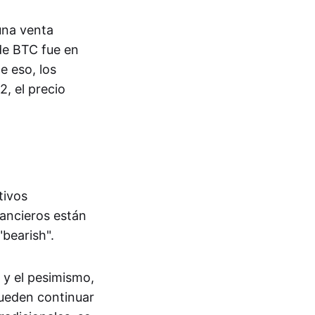
una venta
 de BTC fue en
e eso, los
, el precio
tivos
nancieros están
bearish".
 y el pesimismo,
pueden continuar