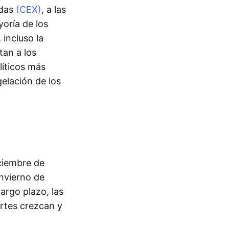
adas
(CEX)
, a las
oría de los
 incluso la
tan a los
líticos más
elación de los
ciembre de
nvierno de
argo plazo, las
rtes crezcan y