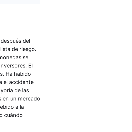
 después del
ista de riesgo.
tomonedas se
inversores. El
s. Ha habido
e el accidente
yoría de las
es en un mercado
ebido a la
tud cuándo