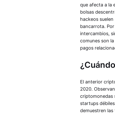
que afecta a la
bolsas descentr
hackeos suelen p
bancarrota. Por 
intercambios, s
comunes son la 
pagos relaciona
¿Cuándo 
El anterior cri
2020. Observand
criptomonedas s
startups débile
demuestren las 