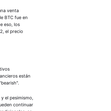
una venta
 de BTC fue en
e eso, los
, el precio
tivos
nancieros están
bearish".
 y el pesimismo,
pueden continuar