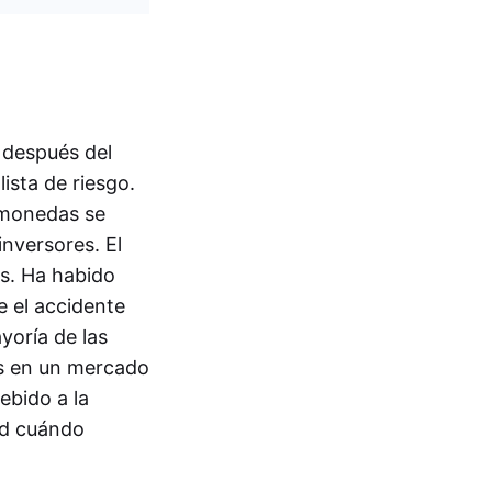
 después del
ista de riesgo.
tomonedas se
inversores. El
s. Ha habido
e el accidente
yoría de las
es en un mercado
ebido a la
tud cuándo