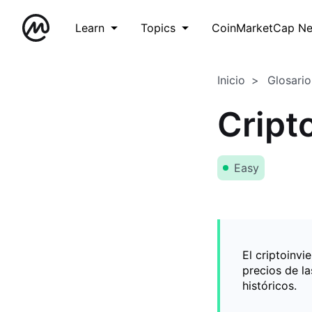
Learn
Topics
CoinMarketCap N
Inicio
Glosario
Cript
Easy
El criptoinv
precios de l
históricos.