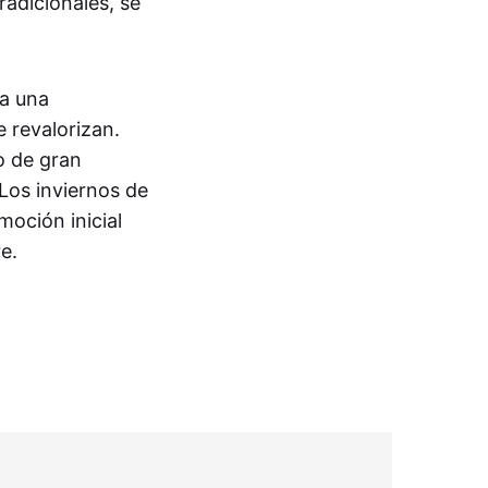
adicionales, se
 a una
 revalorizan.
o de gran
Los inviernos de
moción inicial
e.