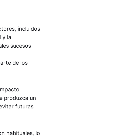
ores, incluidos
 y la
ales sucesos
arte de los
 impacto
se produzca un
vitar futuras
n habituales, lo