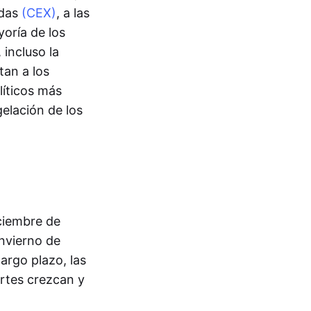
adas
(CEX)
, a las
oría de los
 incluso la
tan a los
líticos más
elación de los
ciembre de
nvierno de
argo plazo, las
rtes crezcan y