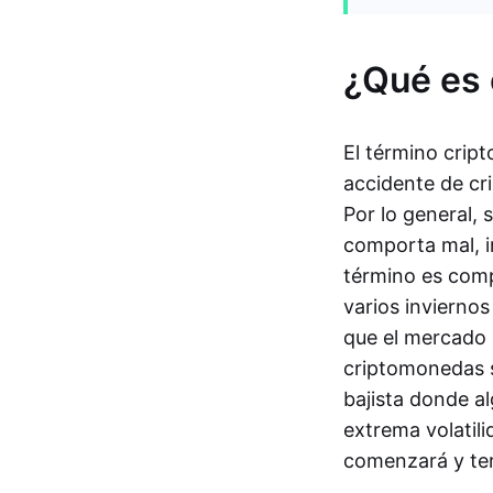
¿Qué es 
El término crip
accidente de cr
Por lo general, 
comporta mal, in
término es com
varios invierno
que el mercado p
criptomonedas s
bajista donde a
extrema volatili
comenzará y ter