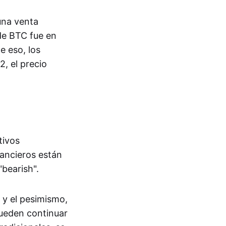
una venta
 de BTC fue en
e eso, los
, el precio
tivos
nancieros están
bearish".
 y el pesimismo,
pueden continuar