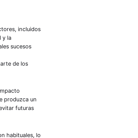
ores, incluidos
 y la
ales sucesos
arte de los
 impacto
se produzca un
vitar futuras
n habituales, lo