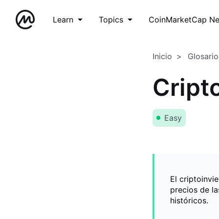
Learn
Topics
CoinMarketCap N
Inicio
Glosario
Cript
Easy
El criptoinv
precios de l
históricos.