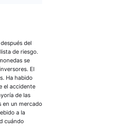
 después del
ista de riesgo.
tomonedas se
inversores. El
s. Ha habido
e el accidente
yoría de las
es en un mercado
ebido a la
tud cuándo