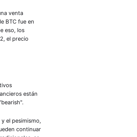
una venta
 de BTC fue en
e eso, los
, el precio
tivos
nancieros están
bearish".
 y el pesimismo,
pueden continuar