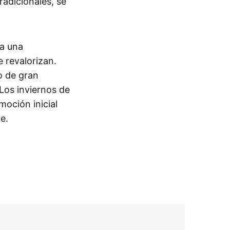
adicionales, se
 a una
 revalorizan.
o de gran
Los inviernos de
moción inicial
e.