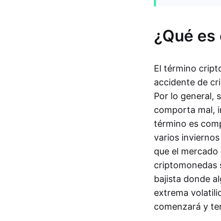
¿Qué es 
El término crip
accidente de cr
Por lo general, 
comporta mal, in
término es com
varios invierno
que el mercado p
criptomonedas s
bajista donde a
extrema volatili
comenzará y ter