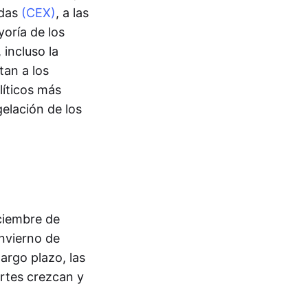
adas
(CEX)
, a las
oría de los
 incluso la
tan a los
líticos más
elación de los
ciembre de
nvierno de
argo plazo, las
rtes crezcan y