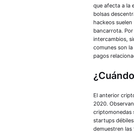
que afecta a la
bolsas descentr
hackeos suelen p
bancarrota. Por 
intercambios, s
comunes son la 
pagos relaciona
¿Cuándo 
El anterior cri
2020. Observand
criptomonedas s
startups débile
demuestren las 