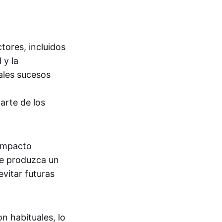
ores, incluidos
 y la
ales sucesos
arte de los
 impacto
se produzca un
vitar futuras
n habituales, lo