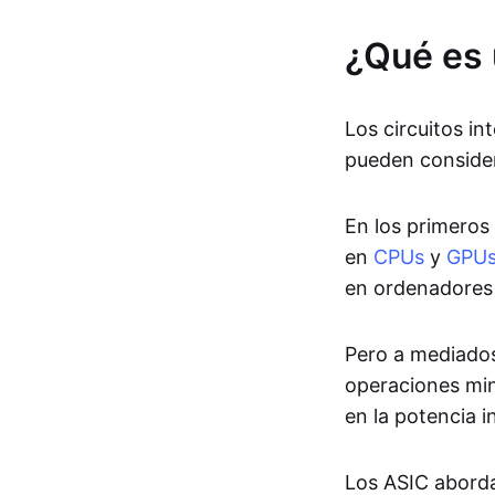
¿Qué es
Los circuitos in
pueden conside
En los primeros
en
CPUs
y
GPU
en ordenadores
Pero a mediados 
operaciones mine
en la potencia 
Los ASIC aborda