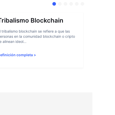
Tribalismo Blockchain
Abstra
l tribalismo blockchain se refiere a que las
La abstracci
ersonas en la comunidad blockchain o cripto
facilitar a l
e alinean ideol...
blockchain al
efinición completa
>
Definición 