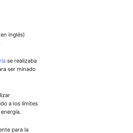
 en inglés)
.
ría
se realizaba
ara ser minado
lizar
do a los límites
 energía.
nte para la