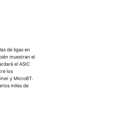
as de ligas en
bién muestran el
ardará el ASIC
re los
iner y MicroBT.
rios miles de