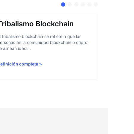
Tribalismo Blockchain
Abstra
l tribalismo blockchain se refiere a que las
La abstracci
ersonas en la comunidad blockchain o cripto
facilitar a l
e alinean ideol...
blockchain al
efinición completa
>
Definición 