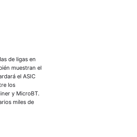
as de ligas en
bién muestran el
ardará el ASIC
re los
iner y MicroBT.
rios miles de