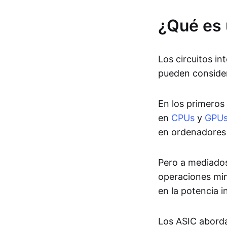
¿Qué es
Los circuitos in
pueden conside
En los primeros
en
CPUs
y
GPU
en ordenadores
Pero a mediados 
operaciones mine
en la potencia 
Los ASIC aborda