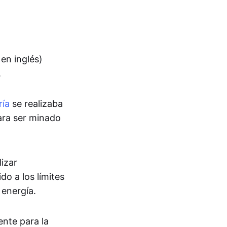
 en inglés)
.
ría
se realizaba
ara ser minado
lizar
do a los límites
 energía.
nte para la