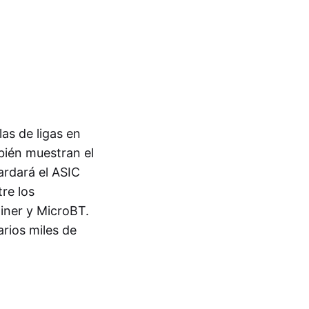
as de ligas en
bién muestran el
ardará el ASIC
re los
iner y MicroBT.
rios miles de