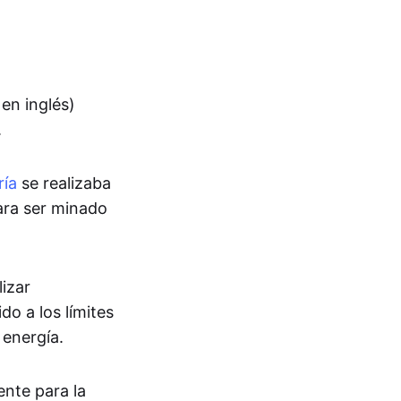
 en inglés)
.
ría
se realizaba
ara ser minado
lizar
do a los límites
 energía.
nte para la