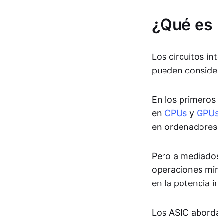
¿Qué es
Los circuitos in
pueden conside
En los primeros
en
CPUs
y
GPU
en ordenadores
Pero a mediados 
operaciones mine
en la potencia 
Los ASIC aborda