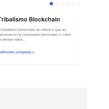
Tribalismo Blockchain
Abstra
l tribalismo blockchain se refiere a que las
La abstracci
ersonas en la comunidad blockchain o cripto
facilitar a l
e alinean ideol...
blockchain al
efinición completa
>
Definición 