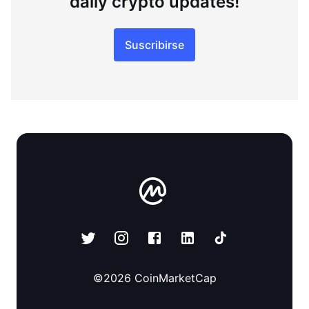
daily crypto updates!
Suscribirse
©
2026
CoinMarketCap