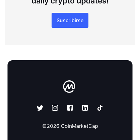
daily crypto updates!
Suscribirse
©
2026
CoinMarketCap