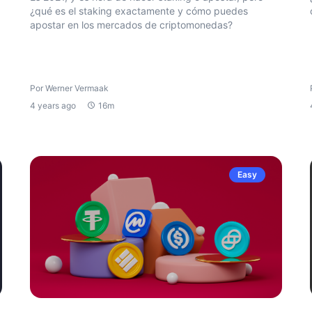
¿qué es el staking exactamente y cómo puedes
apostar en los mercados de criptomonedas?
Por Werner Vermaak
4 years ago
16m
Easy