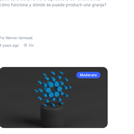
cómo funciona y dónde se puede producir una granja?
Por Werner Vermaak
4 years ago
7m
Moderate