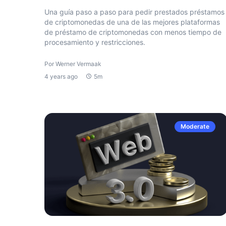
Una guía paso a paso para pedir prestados préstamos
de criptomonedas de una de las mejores plataformas
de préstamo de criptomonedas con menos tiempo de
procesamiento y restricciones.
Por Werner Vermaak
4 years ago
5m
Moderate