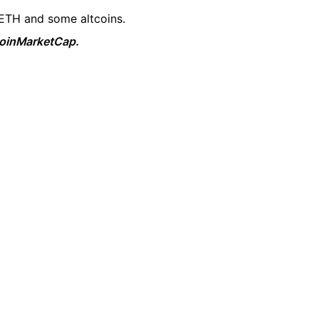
 ETH and some altcoins.
 CoinMarketCap.