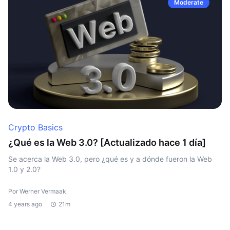
Moderate
Crypto Basics
¿Qué es la Web 3.0? [Actualizado hace 1 día]
Se acerca la Web 3.0, pero ¿qué es y a dónde fueron la Web
1.0 y 2.0?
Por Werner Vermaak
4 years ago
21m